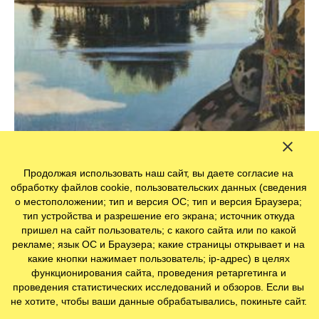
Финляндия на картинах финских художников
Продолжая использовать наш сайт, вы даете согласие на
обработку файлов cookie, пользовательских данных (сведения
о местоположении; тип и версия ОС; тип и версия Браузера;
тип устройства и разрешение его экрана; источник откуда
пришел на сайт пользователь; с какого сайта или по какой
рекламе; язык ОС и Браузера; какие страницы открывает и на
какие кнопки нажимает пользователь; ip-адрес) в целях
функционирования сайта, проведения ретаргетинга и
проведения статистических исследований и обзоров. Если вы
не хотите, чтобы ваши данные обрабатывались, покиньте сайт.