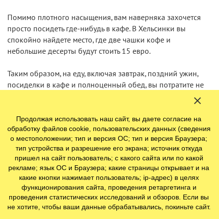
Помимо плотного насыщения, вам наверняка захочется
просто посидеть где-нибудь в кафе. В Хельсинки вы
спокойно найдете место, где две чашки кофе и
небольшие десерты будут стоить 15 евро.
Таким образом, на еду, включая завтрак, поздний ужин,
посиделки в кафе и полноценный обед, вы потратите не
более 55 евро.
Досуг
Продолжая использовать наш сайт, вы даете согласие на
обработку файлов cookie, пользовательских данных (сведения
Но вы же приехали в Хельсинки не для того, чтобы
о местоположении; тип и версия ОС; тип и версия Браузера;
тип устройства и разрешение его экрана; источник откуда
просто поесть. Прогулка по центру, каким бы
пришел на сайт пользователь; с какого сайта или по какой
привлекательным он ни был, тоже не будет длиться
рекламе; язык ОС и Браузера; какие страницы открывает и на
вечно. Зато вы можете свой день наполнить посещением
какие кнопки нажимает пользователь; ip-адрес) в целях
замечательных учреждений, где не надо платить за вход.
функционирования сайта, проведения ретаргетинга и
Взять хотя бы Городской музей Хельсинки: никаких
проведения статистических исследований и обзоров. Если вы
затрат на билеты, а экспозиция великолепная. Ну или
не хотите, чтобы ваши данные обрабатывались, покиньте сайт.
недавно открытая библиотека Oodi, предлагающая