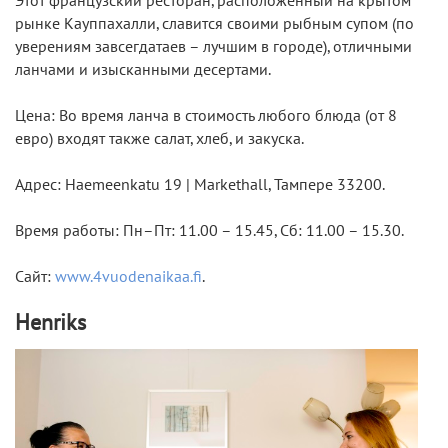
Этот французский ресторан, расположенный на крытом
рынке Кауппахалли, славится своими рыбным супом (по
уверениям завсегдатаев – лучшим в городе), отличными
ланчами и изысканными десертами.
Цена: Во время ланча в стоимость любого блюда (от 8
евро) входят также салат, хлеб, и закуска.
Адрес: Haemeenkatu 19 | Markethall, Тампере 33200.
Время работы: Пн–Пт: 11.00 – 15.45, Сб: 11.00 – 15.30.
Сайт:
www.4vuodenaikaa.fi
.
Henriks