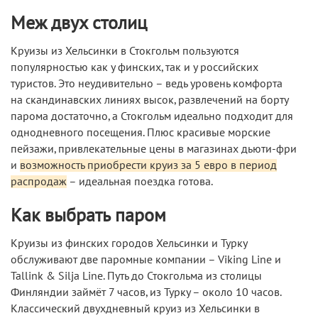
Меж двух столиц
Круизы из Хельсинки в Стокгольм пользуются
популярностью как у финских, так и у российских
туристов. Это неудивительно – ведь уровень комфорта
на скандинавских линиях высок, развлечений на борту
парома достаточно, а Стокгольм идеально подходит для
однодневного посещения. Плюс красивые морские
пейзажи, привлекательные цены в магазинах дьюти-фри
и
возможность приобрести круиз за 5 евро в период
распродаж
– идеальная поездка готова.
Как выбрать паром
Круизы из финских городов Хельсинки и Турку
обслуживают две паромные компании – Viking Line и
Tallink & Silja Line. Путь до Стокгольма из столицы
Финляндии займёт 7 часов, из Турку – около 10 часов.
Классический двухдневный круиз из Хельсинки в