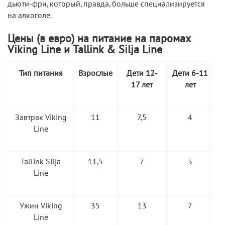
дьюти-фри, который, правда, больше специализируется
на алкоголе.
Цены (в евро) на питание на паромах
Viking Line и Tallink & Silja Line
Тип питания
Взрослые
Дети 12-
Дети 6-11
17 лет
лет
Завтрак Viking
11
7,5
4
Line
Tallink Silja
11,5
7
5
Line
Ужин Viking
35
13
7
Line