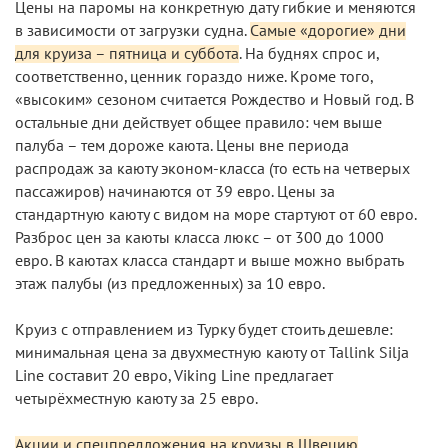
Цены на паромы на конкретную дату гибкие и меняются
в зависимости от загрузки судна.
Самые «дорогие» дни
для круиза – пятница и суббота
. На буднях спрос и,
соответственно, ценник гораздо ниже. Кроме того,
«высоким» сезоном считается Рождество и Новый год. В
остальные дни действует общее правило: чем выше
палуба – тем дороже каюта. Цены вне периода
распродаж за каюту эконом-класса (то есть на четверых
пассажиров) начинаются от 39 евро. Цены за
стандартную каюту с видом на море стартуют от 60 евро.
Разброс цен за каюты класса люкс – от 300 до 1000
евро. В каютах класса стандарт и выше можно выбрать
этаж палубы (из предложенных) за 10 евро.
Круиз с отправлением из Турку будет стоить дешевле:
минимальная цена за двухместную каюту от Tallink Silja
Line составит 20 евро, Viking Line предлагает
четырёхместную каюту за 25 евро.
Акции и спецпредложения на круизы в Швецию