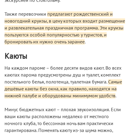
экскурсией по Стокгольму.
Также перевозчики
предлагают рождественский и
новогодний круизы, в цену которых входит размещение
и развлекательная праздничная программа. Эти круизы
пользуются особой популярностью у туристов, и
бронировать их нужно очень заранее
.
Каюты
На каждом пароме – более десяти видов кают. Во всех
каютах парома предусмотрены душ и туалет, комплект
постельного белья, полотенца, туалетная бумага.
Самые
дешёвые каюты без окна, как правило, находятся на
нижней палубе и оборудованы минимумом удобств
.
Минус бюджетных кают – плохая звукоизоляция. Если
ваши каюты расположены недалеко от местного
ночного клуба, то бессонная ночь вам практически
гарантирована. Поменять каюту из-за шума можно,