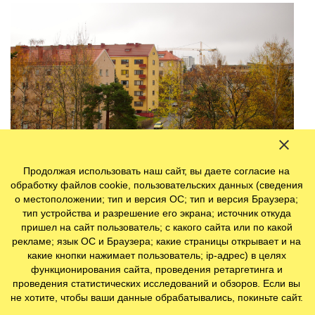
Продолжая использовать наш сайт, вы даете согласие на
обработку файлов cookie, пользовательских данных (сведения
о местоположении; тип и версия ОС; тип и версия Браузера;
тип устройства и разрешение его экрана; источник откуда
Курорты Ханко, архипелага Турку и Аландских островов
пришел на сайт пользователь; с какого сайта или по какой
в октябре преображаются. Ruska здесь – это череда
рекламе; язык ОС и Браузера; какие страницы открывает и на
праздников и фестивалей.
какие кнопки нажимает пользователь; ip-адрес) в целях
функционирования сайта, проведения ретаргетинга и
проведения статистических исследований и обзоров. Если вы
не хотите, чтобы ваши данные обрабатывались, покиньте сайт.