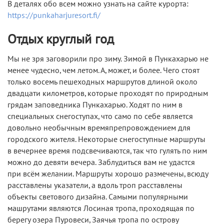
В деталях обо всем можно узнать на сайте курорта:
https://punkaharjuresort.fi/
Отдых круглый год
Мы не зря заговорили про зиму. Зимой в Пункахарью не
менее чудесно, чем летом. А, может, и более. Чего стоят
только восемь пешеходных маршрутов длиной около
двадцати километров, которые проходят по природным
грядам заповедника Пункахарью. Ходят по ним в
специальных снегоступах, что само по себе является
довольно необычным времяпрепровождением для
городского жителя. Некоторые снегоступные маршруты
в вечернее время подсвечиваются, так что гулять по ним
можно до девяти вечера. Заблудиться вам не удастся
при всём желании. Маршруты хорошо размечены, всюду
расставлены указатели, а вдоль троп расставлены
объекты светового дизайна. Самыми популярными
машрутами являются Лосиная тропа, проходящая по
берегу озера Пуровеси, Заячья тропа по острову