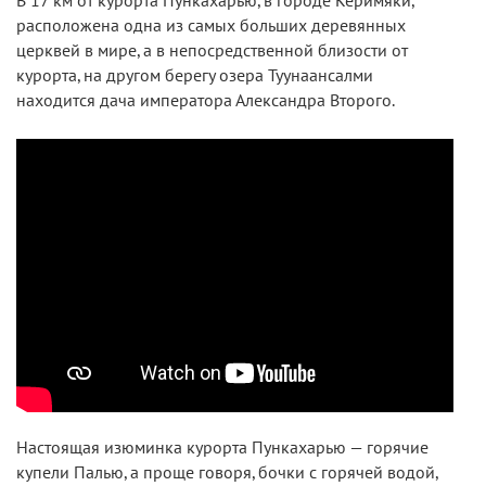
В 17 км от курорта Пункахарью, в городе Керимяки,
расположена одна из самых больших деревянных
церквей в мире, а в непосредственной близости от
курорта, на другом берегу озера Туунаансалми
находится дача императора Александра Второго.
Настоящая изюминка курорта Пункахарью — горячие
купели Палью, а проще говоря, бочки с горячей водой,