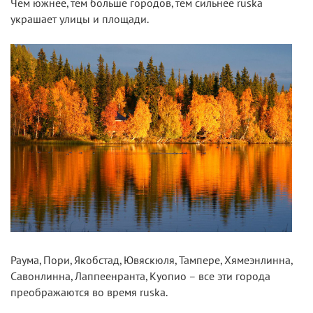
Чем южнее, тем больше городов, тем сильнее ruska
украшает улицы и площади.
Раума, Пори, Якобстад, Ювяскюля, Тампере, Хямеэнлинна,
Савонлинна, Лаппеенранта, Куопио – все эти города
преображаются во время ruska.