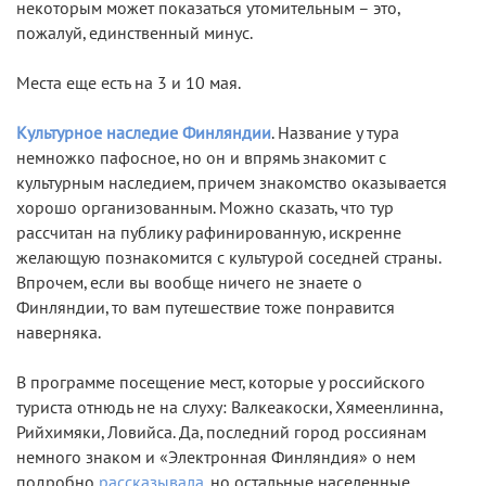
некоторым может показаться утомительным – это,
пожалуй, единственный минус.
Места еще есть на 3 и 10 мая.
Культурное наследие Финляндии
. Название у тура
немножко пафосное, но он и впрямь знакомит с
культурным наследием, причем знакомство оказывается
хорошо организованным. Можно сказать, что тур
рассчитан на публику рафинированную, искренне
желающую познакомится с культурой соседней страны.
Впрочем, если вы вообще ничего не знаете о
Финляндии, то вам путешествие тоже понравится
наверняка.
В программе посещение мест, которые у российского
туриста отнюдь не на слуху: Валкеакоски, Хямеенлинна,
Рийхимяки, Ловийса. Да, последний город россиянам
немного знаком и «Электронная Финляндия» о нем
подробно
рассказывала
, но остальные населенные