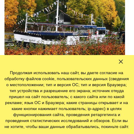
Продолжая использовать наш сайт, вы даете согласие на
Котка, Ловийса, Форсса и Хамина – это мягкая гармония
обработку файлов cookie, пользовательских данных (сведения
и умиротворение. Бродить по старинным улочками этих
о местоположении; тип и версия ОС; тип и версия Браузера;
городов можно часами.
тип устройства и разрешение его экрана; источник откуда
пришел на сайт пользователь; с какого сайта или по какой
рекламе; язык ОС и Браузера; какие страницы открывает и на
какие кнопки нажимает пользователь; ip-адрес) в целях
функционирования сайта, проведения ретаргетинга и
проведения статистических исследований и обзоров. Если вы
не хотите, чтобы ваши данные обрабатывались, покиньте сайт.