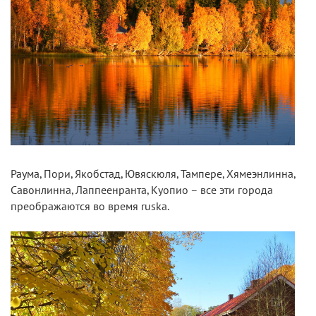
Раума, Пори, Якобстад, Ювяскюля, Тампере, Хямеэнлинна,
Савонлинна, Лаппеенранта, Куопио – все эти города
преображаются во время ruska.