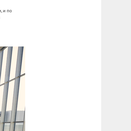
, и по
м