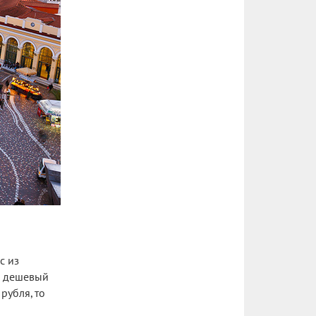
с из
ый дешевый
рубля, то