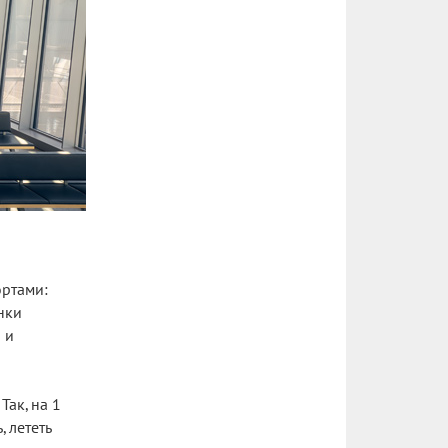
ртами:
нки
 и
ак, на 1
 лететь