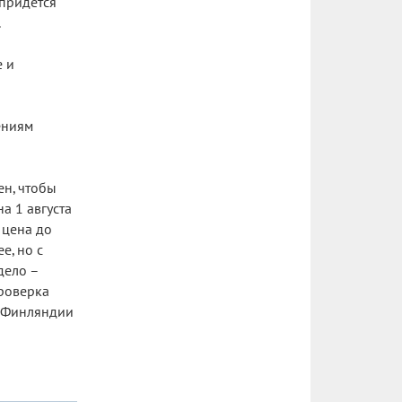
 придется
.
е и
ениям
ен, чтобы
а 1 августа
 цена до
е, но с
дело –
Проверка
о Финляндии