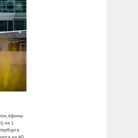
абон, Афины
s) на 1
етербурга
лится на 40