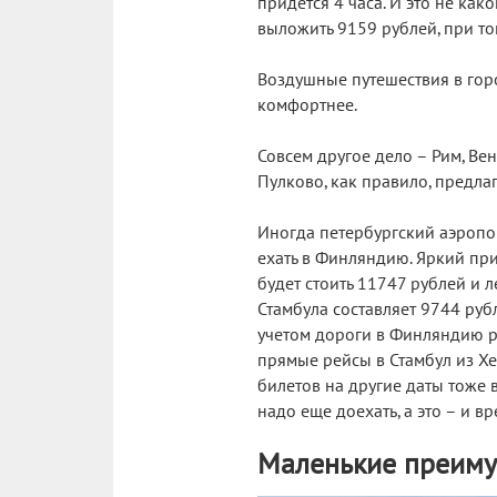
придется 4 часа. И это не как
выложить 9159 рублей, при том,
Воздушные путешествия в гор
комфортнее.
Совсем другое дело – Рим, Ве
Пулково, как правило, предла
Иногда петербургский аэропо
ехать в Финляндию. Яркий при
будет стоить 11747 рублей и л
Стамбула составляет 9744 рубля
учетом дороги в Финляндию ре
прямые рейсы в Стамбул из Хе
билетов на другие даты тоже 
надо еще доехать, а это – и вр
Маленькие преиму