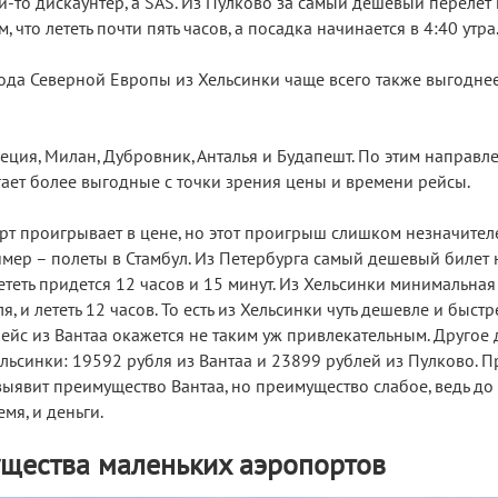
ой-то дискаунтер, а SAS. Из Пулково за самый дешевый перелет
 что лететь почти пять часов, а посадка начинается в 4:40 утра
ода Северной Европы из Хельсинки чаще всего также выгодне
неция, Милан, Дубровник, Анталья и Будапешт. По этим направл
гает более выгодные с точки зрения цены и времени рейсы.
рт проигрывает в цене, но этот проигрыш слишком незначител
мер – полеты в Стамбул. Из Петербурга самый дешевый билет н
ететь придется 12 часов и 15 минут. Из Хельсинки минимальная
, и лететь 12 часов. То есть из Хельсинки чуть дешевле и быстре
йс из Вантаа окажется не таким уж привлекательным. Другое 
льсинки: 19592 рубля из Вантаа и 23899 рублей из Пулково. 
выявит преимущество Вантаа, но преимущество слабое, ведь д
емя, и деньги.
щества маленьких аэропортов