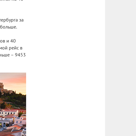
тербурга за
 больше.
ов и 40
мой рейс в
еньше – 9453