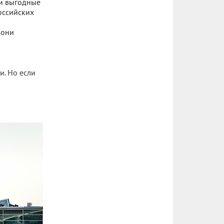
 и выгодные
российских
 они
и. Но если