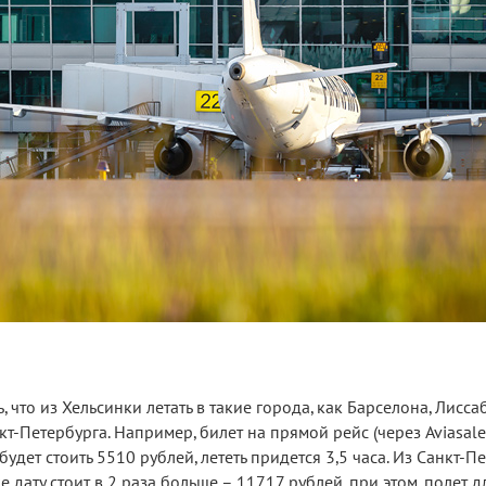
 что из Хельсинки летать в такие города, как Барселона, Лисс
кт-Петербурга. Например, билет на прямой рейс (через Aviasale
будет стоить 5510 рублей, лететь придется 3,5 часа. Из Санкт-П
 дату стоит в 2 раза больше – 11717 рублей, при этом, полет д