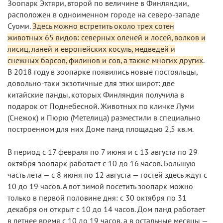
Зоопарк Эхтяри, второй по величине в Финляндии,
расположен в одноименном городе на северо-западе
Суоми.
Здесь можно встретить около трех сотен
животных 65 видов: северных оленей и лосей, волков и
лисиц, ланей и европейских косуль, медведей и
снежных барсов, филинов и сов, а также многих других
.
В 2018 году в зоопарке появились новые постояльцы,
довольно-таки экзотичные для этих широт: две
китайские панды, которых Финляндия получила в
подарок от Поднебесной. Животных по кличке Луми
(Снежок) и Пюрю (Метелица) разместили в специально
построенном для них Доме панд площадью 2,5 кв.м.
В период с 17 февраля по 7 июня и с 13 августа по 29
октября зоопарк работает с 10 до 16 часов. Большую
часть лета — с 8 июня по 12 августа — гостей здесь ждут с
10 до 19 часов. А вот зимой посетить зоопарк можно
только в первой половине дня: с 30 октября по 31
декабря он открыт с 10 до 14 часов. Дом панд работает
в летнее время с 10 до 19 часов, а в остальные месяцы —