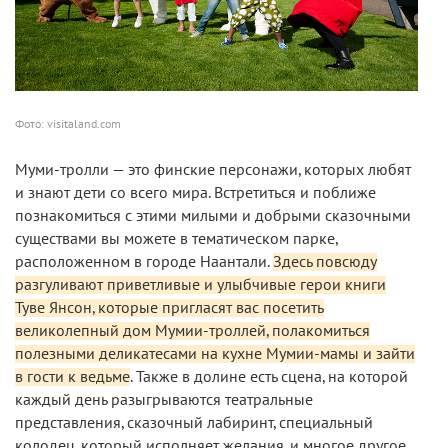
Фото: visitaland.com
Муми-тролли — это финские персонажи, которых любят
и знают дети со всего мира. Встретиться и поближе
познакомиться с этими милыми и добрыми сказочными
существами вы можете в тематическом парке,
расположенном в городе Наантали.
Здесь повсюду
разгуливают приветливые и улыбчивые герои книги
Туве Янсон, которые пригласят вас посетить
великолепный дом Мумии-троллей, полакомиться
полезными деликатесами на кухне Мумии-мамы и зайти
в гости к ведьме
. Также в долине есть сцена, на которой
каждый день разыгрываются театральные
представления, сказочный лабиринт, специальный
колодец, который исполняет желания, и многое другое.