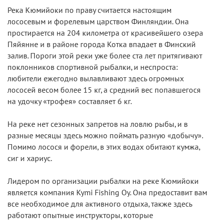
Река Кюмийоки по праву считается настоящим
лососевым и форелевым царством Финляндии. Она
простирается на 204 километра от красивейшего озера
Пяйянне и в районе города Котка впадает в Финский
залив. Пороги этой реки уже более ста лет притягивают
поклонников спортивной рыбалки, и неспроста:
любители ежегодно вылавливают здесь огромных
лососей весом более 15 кг, а средний вес попавшегося
на удочку «трофея» составляет 6 кг.
На реке нет сезонных запретов на ловлю рыбы, и в
разные месяцы здесь можно поймать разную «добычу».
Помимо лосося и форели, в этих водах обитают кумжа,
сиг и хариус.
Лидером по организации рыбалки на реке Кюмийоки
является компания Kymi Fishing Oy. Она предоставит вам
все необходимое для активного отдыха, также здесь
работают опытные инструкторы, которые