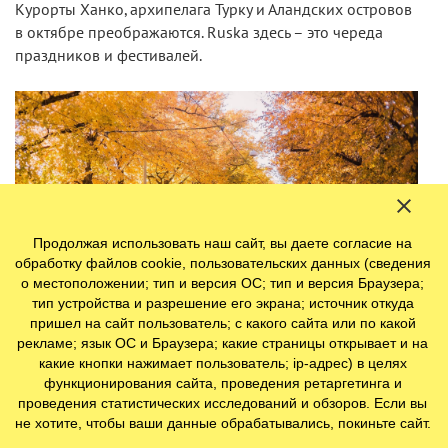
Курорты Ханко, архипелага Турку и Аландских островов
в октябре преображаются. Ruska здесь – это череда
праздников и фестивалей.
Продолжая использовать наш сайт, вы даете согласие на
обработку файлов cookie, пользовательских данных (сведения
о местоположении; тип и версия ОС; тип и версия Браузера;
тип устройства и разрешение его экрана; источник откуда
пришел на сайт пользователь; с какого сайта или по какой
рекламе; язык ОС и Браузера; какие страницы открывает и на
какие кнопки нажимает пользователь; ip-адрес) в целях
функционирования сайта, проведения ретаргетинга и
И наконец, Хельсинки. Финская столица встраивается в
проведения статистических исследований и обзоров. Если вы
осень постепенно, жители города не хотят отпускать
не хотите, чтобы ваши данные обрабатывались, покиньте сайт.
лето, подолгу сидят на набережных, отчаянно катаются