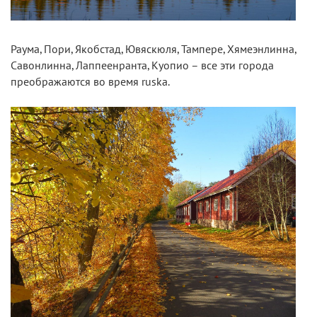
Раума, Пори, Якобстад, Ювяскюля, Тампере, Хямеэнлинна,
Савонлинна, Лаппеенранта, Куопио – все эти города
преображаются во время ruska.