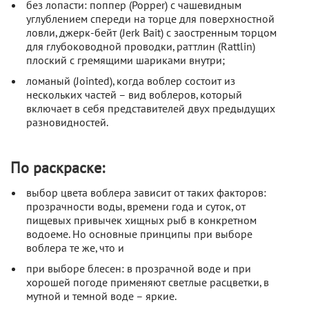
без лопасти
: поппер (Popper) с чашевидным
углублением спереди на торце для поверхностной
ловли, джерк-бейт (Jerk Bait) с заостренным торцом
для глубоководной проводки, раттлин (Rattlin)
плоский с гремящими шариками внутри;
ломаный
(Jointed), когда воблер состоит из
нескольких частей – вид воблеров, который
включает в себя представителей двух предыдущих
разновидностей.
По раскраске:
выбор цвета воблера зависит от таких факторов:
прозрачности воды, времени года и суток, от
пищевых привычек хищных рыб в конкретном
водоеме. Но основные принципы при выборе
воблера те же, что и
при выборе блесен: в прозрачной воде и при
хорошей погоде применяют светлые расцветки, в
мутной и темной воде – яркие.