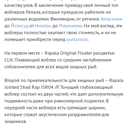
качеству улов. В заключение приведу свой личный топ
воблеров Рапала, которые прекрасно работали на
различных водоемах Финляндии, от региона
Хельсинки
до
Йоэнсуу
, от
Иматры
до
Рованиеми
. На мой взгляд, эти
воблеры полностью окупают свою стоимость, и их не
помешает приобрести перед
рыбалкой
.
На первом месте – Rapala Original Floater расцветки
CLN. Плавающий воблер со средним заглублением
соблазнителен для всех видов хищных рыб.
Второй по привлекательности для хищных рыб – Rapala
Jointed Shad Rap JSR04 /P. Тонущий глубоководный
воблер состоит из двух частей, что дает дополнительную
подвижность даже при равномерной подмотке. В
передней части воблера есть гремящие шарики,
которые служат акустическим раздражителем для
хищников.