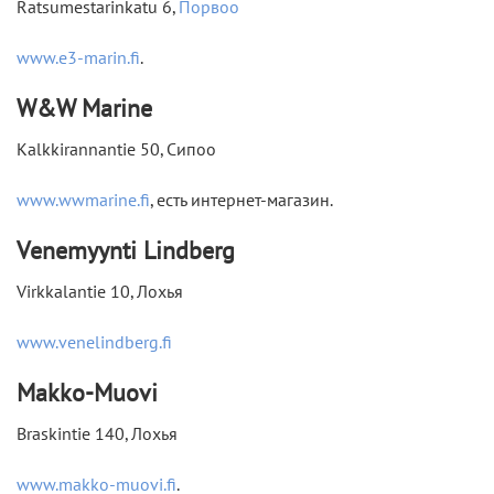
Ratsumestarinkatu 6,
Порвоо
www.e3-marin.fi
.
W&W Marine
Kalkkirannantie 50, Сипоо
www.wwmarine.fi
, есть интернет-магазин.
Venemyynti Lindberg
Virkkalantie 10, Лохья
www.venelindberg.fi
Makko-Muovi
Braskintie 140, Лохья
www.makko-muovi.fi
.