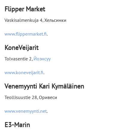
Flipper Market
Vaskisalmenkuja 4, Хельсинки
www.flippermarket.fi
.
KoneVeijarit
Tolvasentie 2,
Йоэнсуу
www.koneveijarit.fi
.
Venemyynti Kari Kymäläinen
Teollisuustie 28, Оривеси
www.venemyynti.net
.
E3-Marin