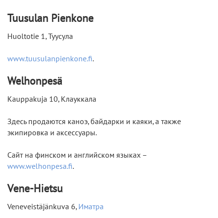
Tuusulan Pienkone
Huoltotie 1, Туусула
www.tuusulanpienkone.fi
.
Welhonpesä
Kauppakuja 10, Клауккала
Здесь продаются каноэ, байдарки и каяки, а также
экипировка и аксессуары.
Cайт на финском и английском языках –
www.welhonpesa.fi
.
Vene-Hietsu
Veneveistäjänkuva 6,
Иматра