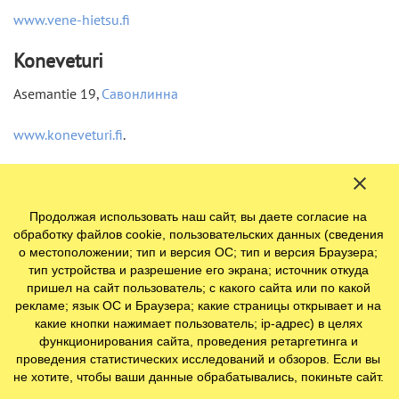
www.vene-hietsu.fi
Koneveturi
Asemantie 19,
Савонлинна
www.koneveturi.fi
.
Konerauta Taavetti
Kauppakatu 20, Тааветти, недалеко от
Лаппеенранты
.
Продолжая использовать наш сайт, вы даете согласие на
обработку файлов cookie, пользовательских данных (сведения
Сайта нет, контакт –
turo.mankinen@rautia.fi
.
о местоположении; тип и версия ОС; тип и версия Браузера;
тип устройства и разрешение его экрана; источник откуда
Väri & Vapaa-aika Tiusanen
пришел на сайт пользователь; с какого сайта или по какой
рекламе; язык ОС и Браузера; какие страницы открывает и на
какие кнопки нажимает пользователь; ip-адрес) в целях
Keskustie 12, Пуумала
функционирования сайта, проведения ретаргетинга и
проведения статистических исследований и обзоров. Если вы
Контакт –
tiusanen-oy@hotmail.fi
.
не хотите, чтобы ваши данные обрабатывались, покиньте сайт.