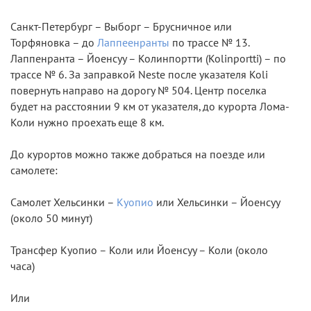
Санкт-Петербург – Выборг – Брусничное или
Торфяновка – до
Лаппеенранты
по трассе № 13.
Лаппенранта – Йоенсуу – Колинпортти (Kolinportti) – по
трассе № 6. За заправкой Neste после указателя Koli
повернуть направо на дорогу № 504. Центр поселка
будет на расстоянии 9 км от указателя, до курорта Лома-
Коли нужно проехать еще 8 км.
До курортов можно также добраться на поезде или
самолете:
Самолет Хельсинки –
Куопио
или Хельсинки – Йоенсуу
(около 50 минут)
Трансфер Куопио – Коли или Йоенсуу – Коли (около
часа)
Или