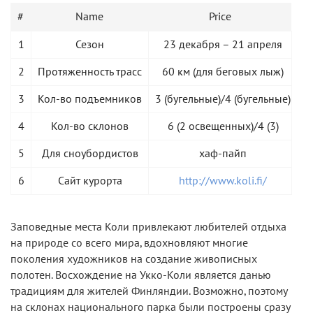
#
Name
Price
1
Сезон
23 декабря – 21 апреля
2
Протяженность трасс
60 км (для беговых лыж)
3
Кол-во подъемников
3 (бугельные)/4 (бугельные)
4
Кол-во склонов
6 (2 освещенных)/4 (3)
5
Для сноубордистов
хаф-пайп
6
Сайт курорта
http://www.koli.fi/
Заповедные места Коли привлекают любителей отдыха
на природе со всего мира, вдохновляют многие
поколения художников на создание живописных
полотен. Восхождение на Укко-Коли является данью
традициям для жителей Финляндии. Возможно, поэтому
на склонах национального парка были построены сразу