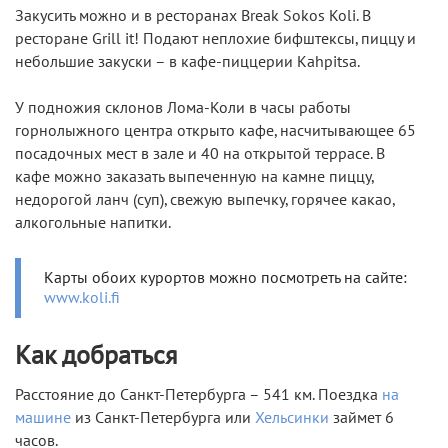
Закусить можно и в ресторанах Break Sokos Koli. В
ресторане Grill it! Подают неплохие бифштексы, пиццу и
небольшие закуски – в кафе-пиццерии Kahpitsa.
У подножия склонов Лома-Коли в часы работы
горнолыжного центра открыто кафе, насчитывающее 65
посадочных мест в зале и 40 на открытой террасе. В
кафе можно заказать выпеченную на камне пиццу,
недорогой ланч (суп), свежую выпечку, горячее какао,
алкогольные напитки.
Карты обоих курортов можно посмотреть на сайте:
www.koli.fi
Как добраться
Расстояние до Санкт-Петербурга – 541 км. Поездка
на
машине
из Санкт-Петербурга или
Хельсинки
займет 6
часов.