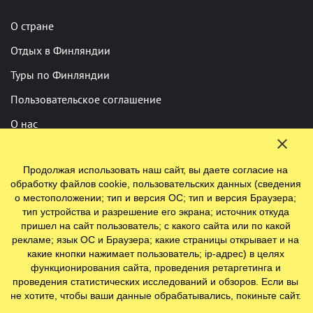
О стране
Отдых в Финляндии
Туры по Финляндии
Пользовательское соглашение
О нас
Реклама
Продолжая использовать наш сайт, вы даете согласие на
Политика конфиденциальности
обработку файлов cookie, пользовательских данных (сведения
о местоположении; тип и версия ОС; тип и версия Браузера;
тип устройства и разрешение его экрана; источник откуда
Подпишитесь на нашу рассылку
пришел на сайт пользователь; с какого сайта или по какой
рекламе; язык ОС и Браузера; какие страницы открывает и на
Подписаться
какие кнопки нажимает пользователь; ip-адрес) в целях
функционирования сайта, проведения ретаргетинга и
проведения статистических исследований и обзоров. Если вы
не хотите, чтобы ваши данные обрабатывались, покиньте сайт.
Нашли опечатку? Выделите фрагмент и нажмите Ctrl+Enter