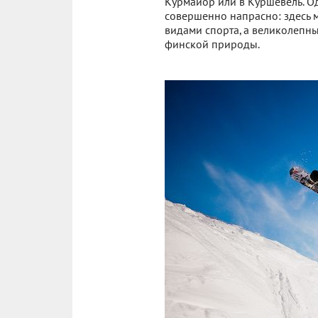
Курмайор или в Куршевель. О
совершенно напрасно: здесь 
видами спорта, а великолепн
финской природы.