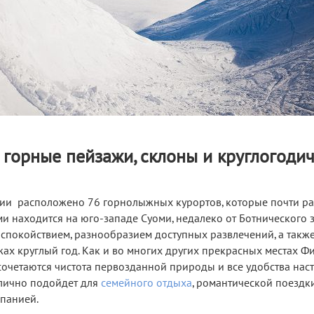
 горные пейзажи, склоны и круглогоди
дии расположено 76 горнолыжных курортов, которые почти р
ми находится на юго-западе Суоми, недалеко от Ботнического з
 спокойствием, разнообразием доступных развлечений, а такж
ах круглый год. Как и во многих других прекрасных местах Ф
сочетаются чистота первозданной природы и все удобства нас
тлично подойдет для
семейного отдыха
, романтической поездк
панией.