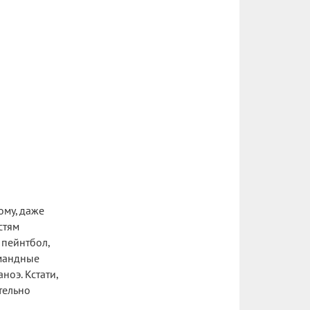
ому, даже
стям
 пейнтбол,
мандные
ноэ. Кстати,
тельно