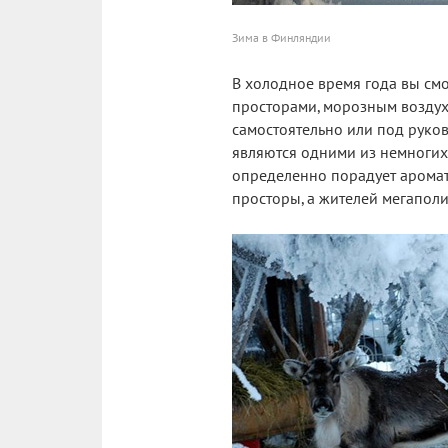
Зима в Финляндии
В холодное время года вы см
просторами, морозным воздух
самостоятельно или под руков
являются одними из немногих
определенно порадует аромат
просторы, а жителей мегапол