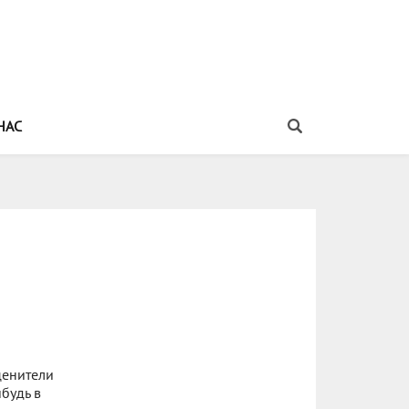
НАС
ценители
будь в