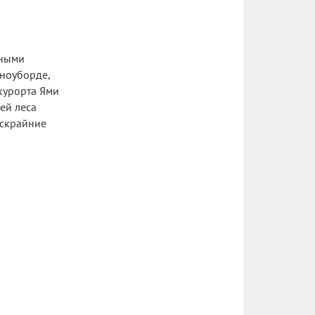
жными
сноуборде,
курорта Ями
ей леса
ескрайние