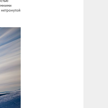
остью
зимними
 нетронутой