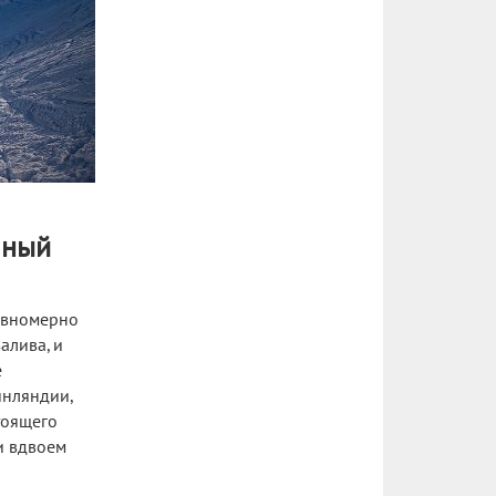
чный
авномерно
алива, и
е
инляндии,
тоящего
и вдвоем