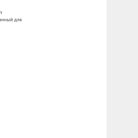
т
ванный для