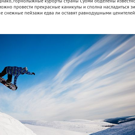
днако, горнолыжные курорты страны Суоми обделены известн
можно провести прекрасные каникулы и сполна насладиться 
ые снежные пейзажи едва ли оставят равнодушными ценителей