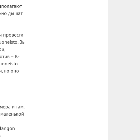
едполагают
льно дышат
бы провести
uoneisto. Вы
ри,
отив – K-
uoneisto
и, но оно
мера и там,
 маленькой
 Hangon
о