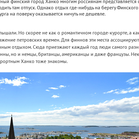
ный финский город Ханко многим россиянам представляется
одить там отпуск. Однако отдых где-нибудь на берегу Финского
рга на поверку оказывается ничуть не дешевле.
ышали. Но скорее не как о романтичном городе-курорте, а как
ажение петровских времен. Для финнов эти места ассоциируют
анным отдыхом. Сюда приезжают каждый год люди самого разн
инны, но и немцы, британцы, американцы и даже французы. Не
урортным Ханко тоже знакомы.