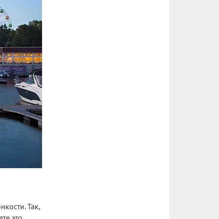
кости. Так,
ете это