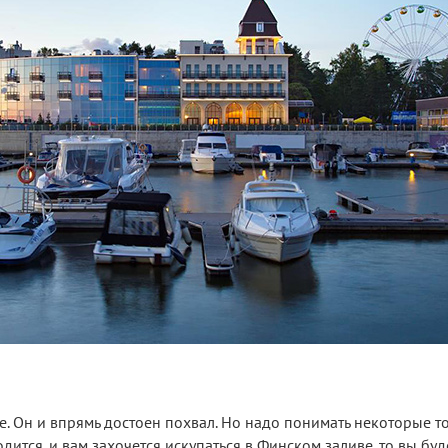
. Он и впрямь достоен похвал. Но надо понимать некоторые тон
дится, и вам захочется искупаться в Финском заливе, то вы буд