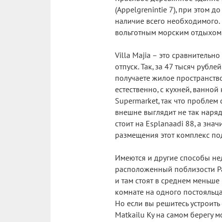
(Appelgrenintie 7), при этом
наличие всего необходимого. 
вольготным морским отдыхом. 
Villa Majia – это сравнитель
отпуск. Так, за 47 тысяч рубл
получаете жилое пространств
естественно, с кухней, ванно
Supermarket, так что проблем 
внешне выглядит не так нарядн
стоит на Esplanaadi 88, а зна
размещения этот комплекс по
Имеются и другие способы нед
расположенный поблизости Par
и там стоят в среднем меньш
комнате на одного постояльца
Но если вы решитесь устроит
Matkailu Ky на самом берегу м