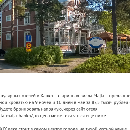
пулярных отелей в Ханко – старинная вилла Majia – предлагае
ой кроватью на 9 ночей и 10 дней в мае за 87,5 тысяч рублей 
удете бронировать напрямую, через сайт отеля
villa-maija-hanko/, то цена может оказаться еще ниже.
IX века стоит в самом центре города, на тихой уютной улице