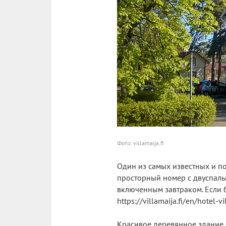
Фото: villamaija.fi
Один из самых известных и по
просторный номер с двуспальн
включенным завтраком. Если б
https://villamaija.fi/en/hotel-
Красивое деревянное здание X