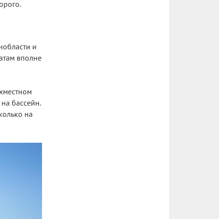
орого.
нобласти и
ратам вполне
ухместном
 на бассейн.
сколько на