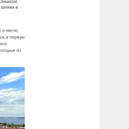
 слишком
 залива в
 о месте,
ся, в первую
ого
которые из