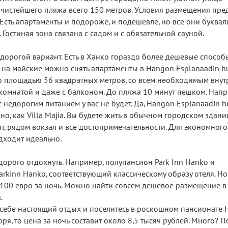
 до чистейшего пляжа всего 150 метров. Условия размещения пр
Есть апартаменты и подороже, и подешевле, но все они буква
Гостиная зона связана с садом и с обязательной сауной.
но дорогой вариант. Есть в Ханко гораздо более дешевые спосо
ей на майские можно снять апартаменты в Hangon Esplanaadin h
о площадью 56 квадратных метров, со всем необходимым внут
й комнатой и даже с балконом. До пляжа 10 минут пешком. Напр
с недорогим питанием у вас не будет. Да, Hangon Esplanaadin h
о, как Villa Majia. Вы будете жить в обычном городском здани
чит, рядом вокзал и все достопримечательности. Для экономного
дходит идеально.
орого отдохнуть. Например, полупансион Park Inn Hanko и
kinn Hanko, соответствующий классическому образу отеля. Но
е 100 евро за ночь. Можно найти совсем дешевое размещение в
.
ь себе настоящий отдых и поселитесь в роскошном пансионате
оря, то цена за ночь составит около 8,5 тысяч рублей. Много? П