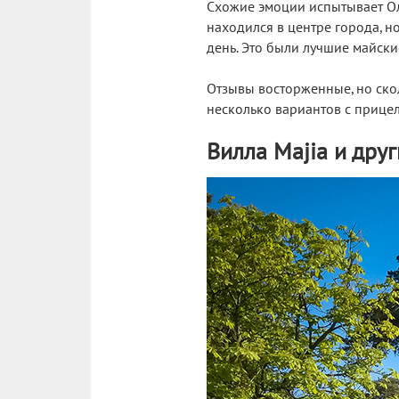
Схожие эмоции испытывает Ол
находился в центре города, н
день. Это были лучшие майск
Отзывы восторженные, но скол
несколько вариантов с прицело
Вилла Majia и дру