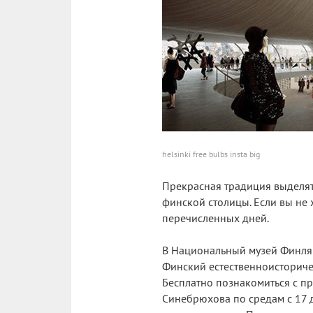
helsinki free bulbs insta big
Прекрасная традиция выделят
финской столицы. Если вы не х
перечисленных дней.
В Национальный музей Финлянд
Финский естественноисториче
Бесплатно познакомиться с п
Синебрюхова по средам с 17 д