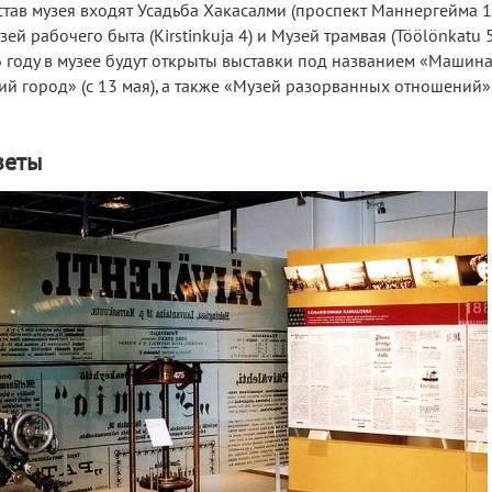
став музея входят Усадьба Хакасалми (проспект Маннергейма 1
узей рабочего быта (Kirstinkuja 4) и Музей трамвая (Töölönkatu 5
6 году в музее будут открыты выставки под названием «Машина
ий город» (с 13 мая), а также «Музей разорванных отношений» 
зеты