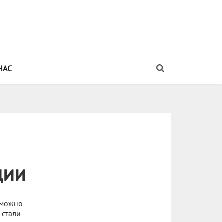
НАС
дии
к можно
 стали