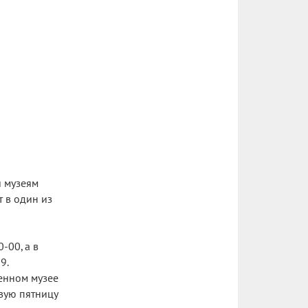
и музеям
т в один из
-00, а в
9.
енном музее
рвую пятницу