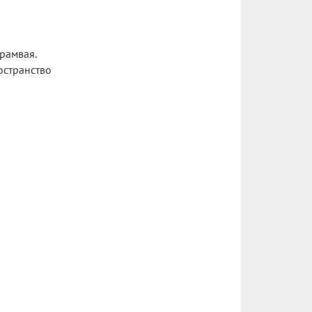
рамвая.
остранство