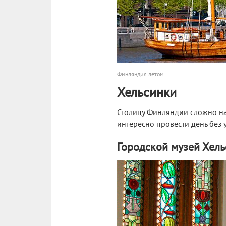
Финляндия летом
Хельсинки
Столицу Финляндии сложно на
интересно провести день без
Городской музей Хел