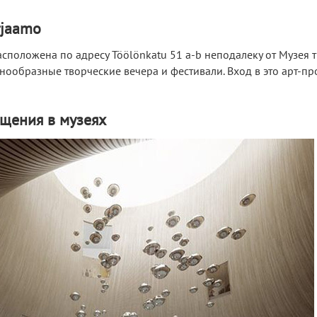
rjaamo
сположена по адресу Töölönkatu 51 a-b неподалеку от Музея т
нообразные творческие вечера и фестивали. Вход в это арт-пр
щения в музеях