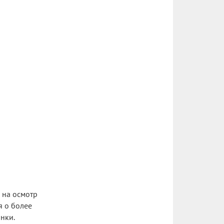
о на осмотр
я о более
нки.