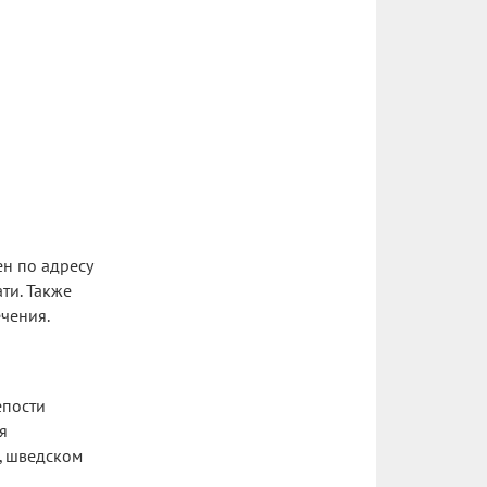
ен по адресу
ти. Также
чения.
епости
я
, шведском