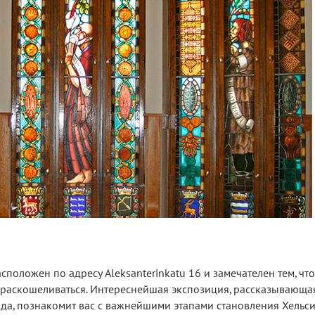
сположен по адресу Aleksanterinkatu 16 и замечателен тем, чт
я раскошеливаться. Интереснейшая экспозиция, рассказывающа
да, познакомит вас с важнейшими этапами становления Хельси