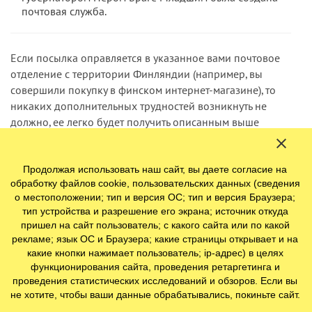
почтовая служба.
Если посылка оправляется в указанное вами почтовое
отделение с территории Финляндии (например, вы
совершили покупку в финском интернет-магазине), то
никаких дополнительных трудностей возникнуть не
должно, ее легко будет получить описанным выше
способом. Но получение посылки из другой страны (не
из Финляндии), имеет много своих нюансов.
Продолжая использовать наш сайт, вы даете согласие на
обработку файлов cookie, пользовательских данных (сведения
Стоит учесть, что если посылка отправлена в Финляндию
о местоположении; тип и версия ОС; тип и версия Браузера;
курьерской доставкой (вроде DHL-экспресс), такая
тип устройства и разрешение его экрана; источник откуда
посылка может быть доставлена только на конкретный
пришел на сайт пользователь; с какого сайта или по какой
адрес, а не в почтовое отделение.
рекламе; язык ОС и Браузера; какие страницы открывает и на
какие кнопки нажимает пользователь; ip-адрес) в целях
Подробная информация о том, как оформить
функционирования сайта, проведения ретаргетинга и
проведения статистических исследований и обзоров. Если вы
таможенную пошлину на посылки, пришедшие из-за
не хотите, чтобы ваши данные обрабатывались, покиньте сайт.
рубежа, и провезти их через границу, подробно описана