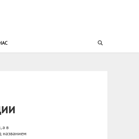
НАС
дии
 а в
од названием