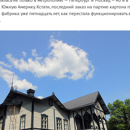
лялась не только в метрополию — Петербург и Москву, — но и в
 Южную Америку. Кстати, последний заказ на партию картона 
а фабрика уже пятнадцать лет, как перестала функционировать 
.