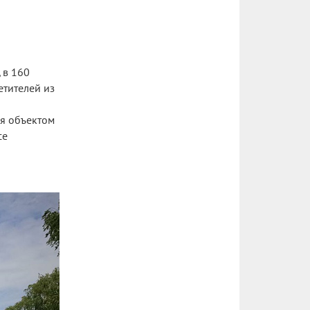
 в 160
етителей из
я объектом
се