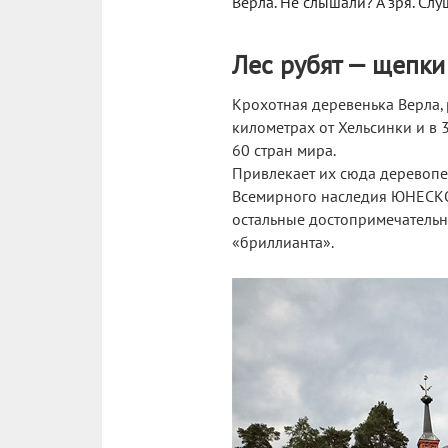
Верла. Не слышали? А зря. Слу
Лес рубят — щепки 
Крохотная деревенька Верла,
километрах от Хельсинки и в 
60 стран мира.
Привлекает их сюда деревопе
Всемирного наследия ЮНЕСКО 
остальные достопримечательн
«бриллианта».