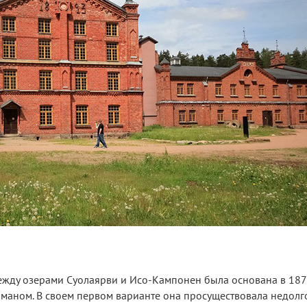
ежду озерами Суолаярви и Исо-Кампонен была основана в 187
аном. В своем первом варианте она просуществовала недолг