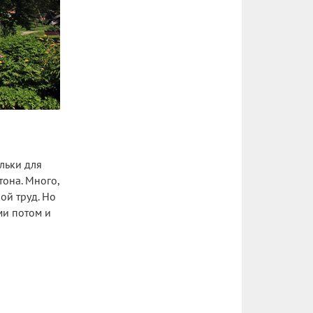
ельки для
тона. Много,
ой труд. Но
ми потом и