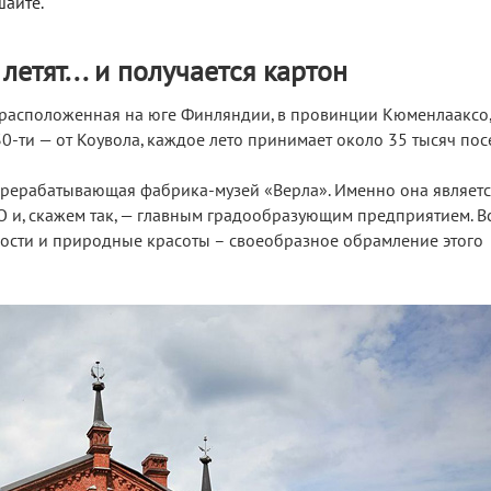
шайте.
летят... и получается картон
 расположенная на юге Финляндии, в провинции Кюменлааксо,
30-ти — от Коувола, каждое лето принимает около 35 тысяч пос
рерабатывающая фабрика-музей «Верла». Именно она являетс
и, скажем так, — главным градообразующим предприятием. В
ости и природные красоты – своеобразное обрамление этого