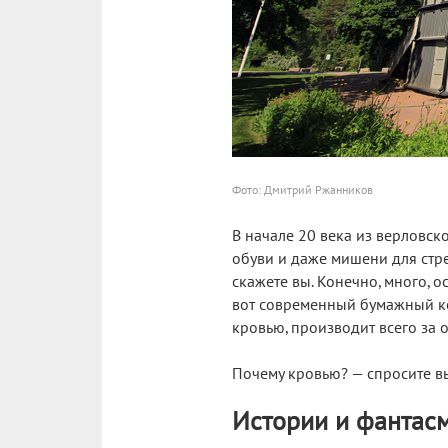
Фото: Дмитрий Ржанников
В начале 20 века из верловск
обуви и даже мишени для стре
скажете вы. Конечно, много, о
вот современный бумажный ко
кровью, производит всего за 
Почему кровью? — спросите вы
Истории и фантас