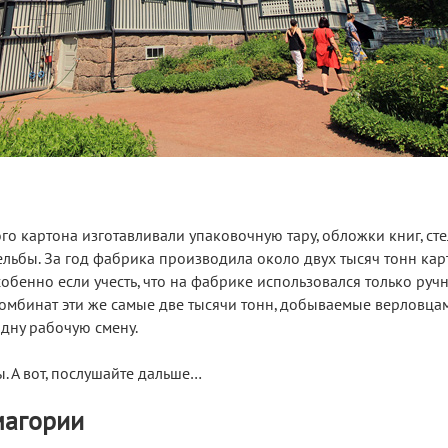
ого картона изготавливали упаковочную тару, обложки книг, ст
льбы. За год фабрика производила около двух тысяч тонн кар
собенно если учесть, что на фабрике использовался только ручн
мбинат эти же самые две тысячи тонн, добываемые верловца
одну рабочую смену.
. А вот, послушайте дальше…
магории