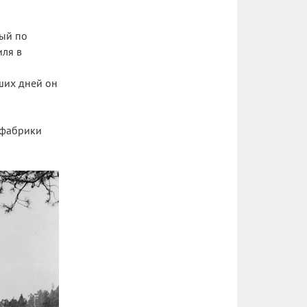
ный по
иля в
ших дней он
я фабрики