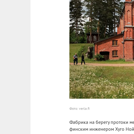
Фото: verla.fi
Фабрика на берегу протоки м
финским инженером Хуго Нойм