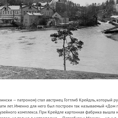
нски — патроном) стал австриец Готтлиб Крейдль, который р
ати лет. Именно для него был построен так называемый «Дом 
узейного комплекса. При Крейдле картонная фабрика вышла 