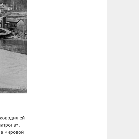
уководил ей
патрона»,
на мировой