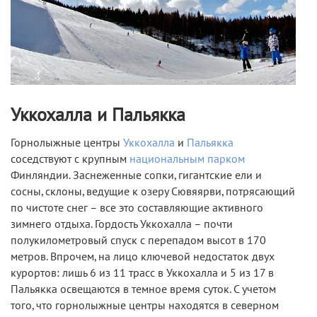
Уккохалла и Пальякка
Горнолыжные центры
Уккохалла
и
Пальякка
соседствуют с крупным
национальным парком
Финляндии. Заснеженные сопки, гигантские ели и
сосны, склоны, ведущие к озеру Сювяярви, потрясающий
по чистоте снег – все это составляющие активного
зимнего отдыха. Гордость Уккохалла – почти
полукилометровый спуск с перепадом высот в 170
метров. Впрочем, на лицо ключевой недостаток двух
курортов: лишь 6 из 11 трасс в Уккохалла и 5 из 17 в
Пальякка освещаются в темное время суток. С учетом
того, что горнолыжные центры находятся в северном