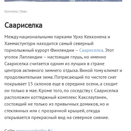
Комплекс Леви
Саариселка
Между национальными парками Урхо Кекконена и
Хаммастунтури находится самый северный
горнолыжный курорт Финляндии –
Саариселка
. Этот
уголок Лапландии – настоящая глушь, но именно
Саариселка считается одним из лучших в стране
центров активного зимнего отдыха. Виной тому климат и
продолжительная зима. Потрясающий по чистоте снег
покрывает 15 склонов еще в середине осени, а сходит
он только в мае. Кроме того, по соседству с Саариселка
расположен коттеджный комплекс Какслаутанен,
состоящий не только из привычных домиков, но и
стеклянных или с прозрачной крышей, откуда
открывается прекрасный вид на северное сияние.
Сайт:
www.saariselka.fi/