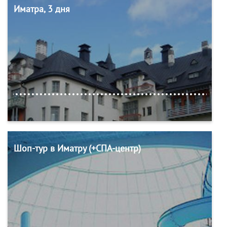
Иматра, 3 дня
Шоп-тур в Иматру (+СПА-центр)