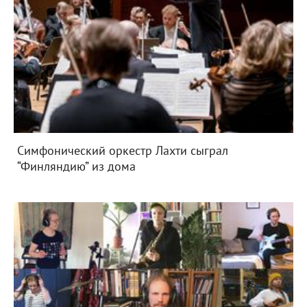
Симфонический оркестр Лахти сыграл
“Финляндию” из дома