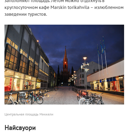
заполоняют площадь. Летом можно отдохнуть в
круглосуточном кафе Marskin torikahvila – излюбленном
заведении туристов.
Центральная площадь Миккели
Найсвуори