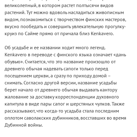
великолепный, в котором растет полтысячи видов
растений. Тут можно вдоволь насладиться живописным
видом, познакомиться с творчеством финских мастеров,
вкусно пообедать и совершить увлекательную прогулку-
круиз по Сайме прямо от причала близ Kenkavero.
Об усадьбе и ее названии ходит много легенд.
Kenkavero в переводе с финского языка означает «дань
обувью». Считается, что это название произошло от
древнего обычая надевать сапоги только перед
посещением церкви, а сразу по приходу домой –
снимать. Согласно другой версии, название усадьбы
берет начало от древнего обычая выдавать кантору
жалование за доставку корреспонденции духовного
капитула в виде пары сапог и шерстяных чулков. Также
рассказывают, что когда-то усадьба стала последним
оплотом саволакских дубинников, восставших во время
Дубинной войны.