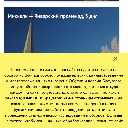
Миккели — Январский променад, 3 дня
от 1700 руб.
Продолжая использовать наш сайт, вы даете согласие на
обработку файлов cookie, пользовательских данных (сведения
о местоположении; тип и версия ОС; тип и версия Браузера;
тип устройства и разрешение его экрана; источник откуда
пришел на сайт пользователь; с какого сайта или по какой
Миккели
рекламе; язык ОС и Браузера; какие страницы открывает и на
какие кнопки нажимает пользователь; ip-адрес) в целях
функционирования сайта, проведения ретаргетинга и
проведения статистических исследований и обзоров. Если вы
не хотите, чтобы ваши данные обрабатывались, покиньте сайт.