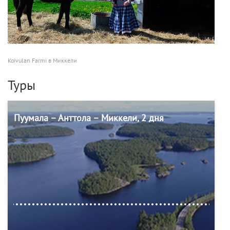
Koivulan Farmi в Миккели
Туры
Пуумала – Анттола – Миккели, 2 дня