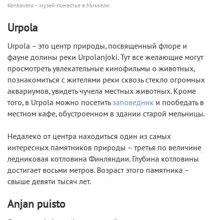
Kenkavero – музей-поместье в Миккели
Urpola
Urpola – это центр природы, посвященный флоре и
фауне долины реки Urpolanjoki. Тут все желающие могут
просмотреть увлекательные кинофильмы о животных,
познакомиться с жителями реки сквозь стекло огромных
аквариумов, увидеть чучела местных животных. Кроме
того, в Urpola можно посетить
заповедник
и пообедать в
местном кафе, обустроенном в здании старой мельницы.
Недалеко от центра находиться один из самых
интересных памятников природы – третья по величине
ледниковая котловина Финляндии. Глубина котловины
достигает восьми метров. Возраст этого памятника –
свыше девяти тысяч лет.
Anjan puisto