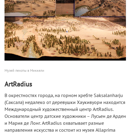
Музей пехоты в Миккели
ArtRadius
В окрестностях города, на горном хребте Saksalanharju
(Саксала) недалеко от деревушки Хаукивуори находится
Международный художественный центр ArtRadius.
Основатели центр датские художники – Лусьен де Арден
и Мария де Лонг. ArtRadius охватывает разные
направления искусства и состоит из музея Allaprima