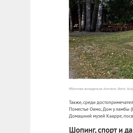
Яблочная винодельня Алитало. Фото: blo
Также, среди достопримечател
Поместье Оямо, Дом у ламбы (
Домашний музей Каарре, пос
Шопинг, спорт и да