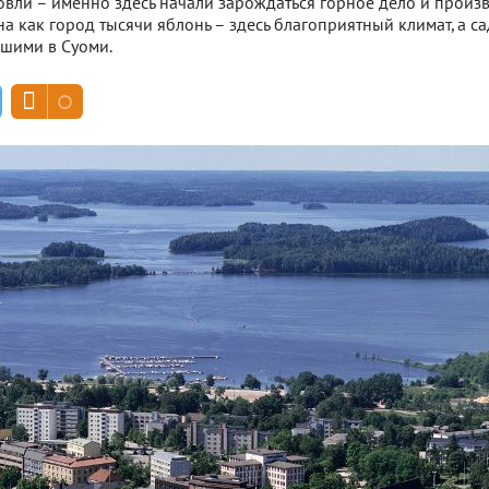
овли – именно здесь начали зарождаться горное дело и произ
а как город тысячи яблонь – здесь благоприятный климат, а с
чшими в Суоми.