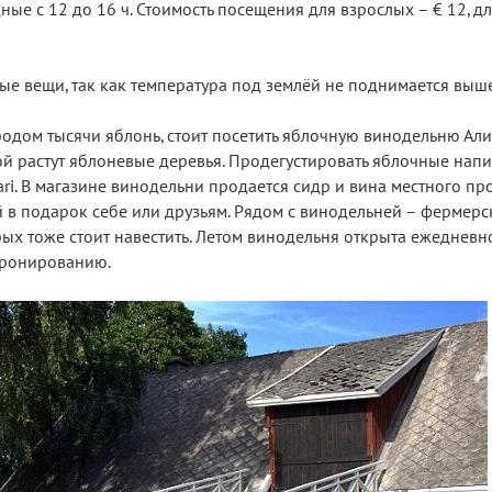
дные с 12 до 16 ч. Стоимость посещения для взрослых – € 12, дл
лые вещи, так как температура под землёй не поднимается выше
родом тысячи яблонь, стоит посетить яблочную винодельню Али
ой растут яблоневые деревья. Продегустировать яблочные нап
aari. В магазине винодельни продается сидр и вина местного пр
 в подарок себе или друзьям. Рядом с винодельней – фермерс
х тоже стоит навестить. Летом винодельня открыта ежедневно
бронированию.