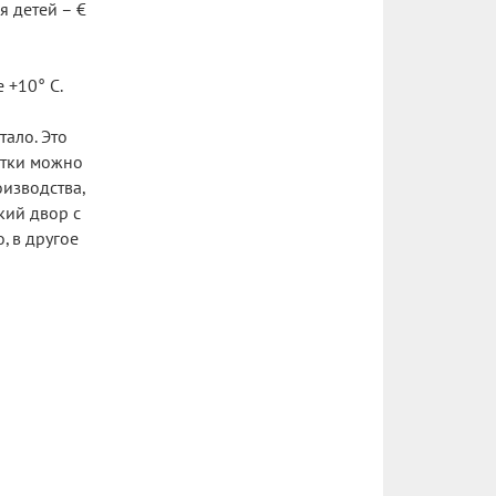
я детей – €
 +10° С.
тало. Это
итки можно
оизводства,
кий двор с
, в другое