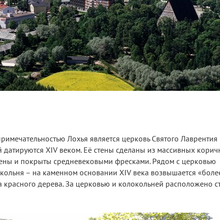
римечательностью Лохья является церковь Святого Лаврентия (
 датируются XIV веком. Её стены сделаны из массивных кори
урены и покрыты средневековыми фресками. Рядом с церковью
ольня – на каменном основании XIV века возвышается «боле
а красного дерева. За церковью и колокольней расположено 