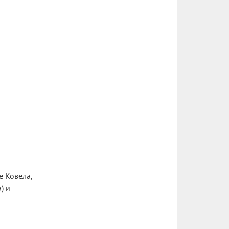
е Ковела,
) и