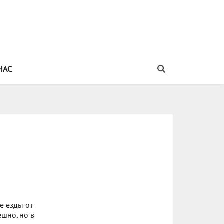
НАС
е езды от
ешно, но в