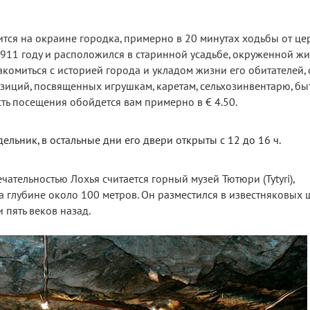
тся на окраине городка, примерно в 20 минутах ходьбы от це
 1911 году и расположился в старинной усадьбе, окруженной 
акомиться с историей города и укладом жизни его обитателей, 
зиций, посвященных игрушкам, каретам, сельхозинвентарю, бы
сть посещения обойдется вам примерно в € 4.50.
ельник, в остальные дни его двери открыты с 12 до 16 ч.
тельностью Лохья считается горный музей Тютюри (Tytyri),
глубине около 100 метров. Он разместился в известняковых ш
 пять веков назад.