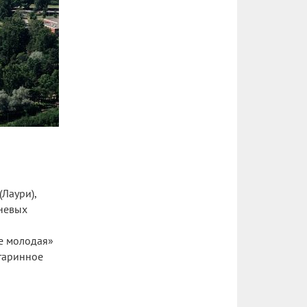
Лаури),
чневых
е молодая»
старинное