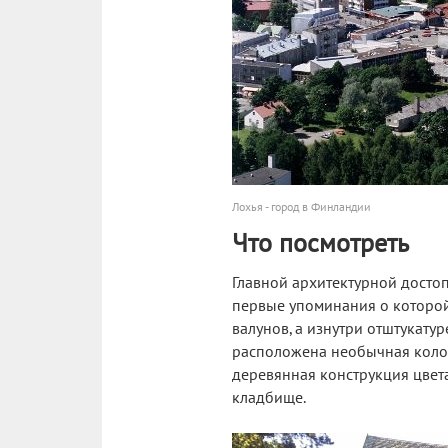
Лохья - город в Финландии
Что посмотреть
Главной архитектурной достоп
первые упоминания о которой
валунов, а изнутри отштукат
расположена необычная колок
деревянная конструкция цвет
кладбище.