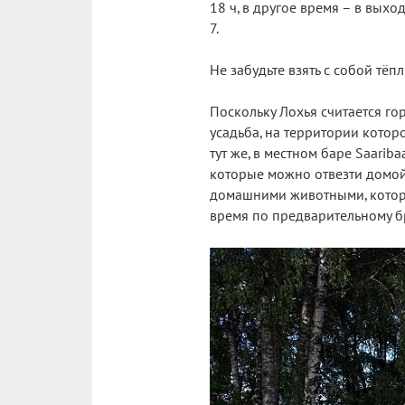
18 ч, в другое время – в выхо
7.
Не забудьте взять с собой тёп
Поскольку Лохья считается го
усадьба, на территории котор
тут же, в местном баре Saarib
которые можно отвезти домой
домашними животными, которы
время по предварительному 