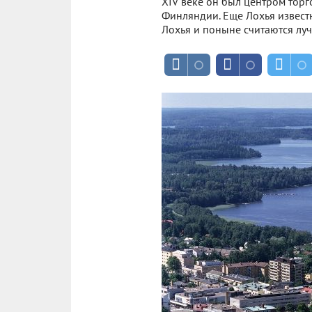
XIV веке он был центром торг
Финляндии. Еще Лохья известн
Лохья и поныне считаются лу