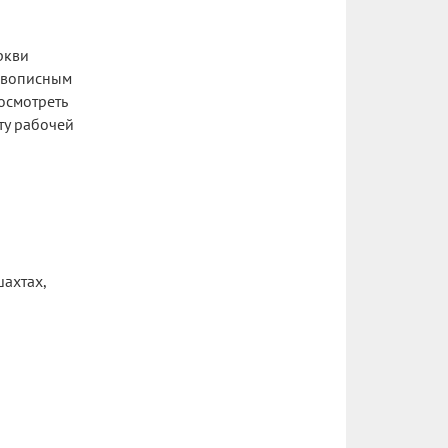
ркви
живописным
осмотреть
ту рабочей
ахтах,