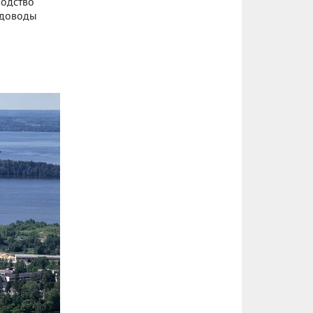
водство
адоводы