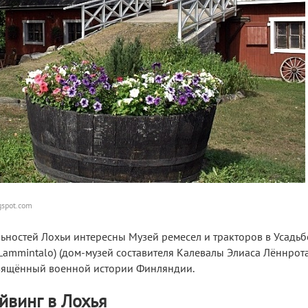
gspot.com
ьностей Лохьи интересны Музей ремесел и тракторов в Усадьб
Lammintalo) (дом-музей составителя Калевалы Элиаса Лённрота
вящённый военной истории Финляндии.
йвинг в Лохья