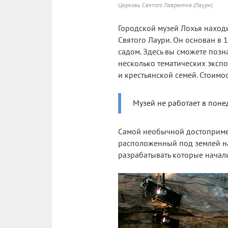
Церковь Святого Лаврентия (Лаури)
Городской музей Лохья находи
Святого Лаури. Он основан в
садом. Здесь вы сможете позн
несколько тематических экспо
и крестьянской семей. Стоимо
Музей не работает в понед
Самой необычной достопримеча
расположенный под землей на 
разрабатывать которые начали