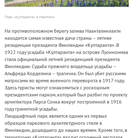
Парк «Култаранта» в Наантали
На противоположном берегу залива Наанталинлахти
находится самая известная дача страны – летняя
резиденция президента Финляндии «Култаранта». В
1922 году усадьба «Култаранта» на острове Луоннонмаа
стала официальной летней резиденцией президента
Финляндии. Судьба прежнего владельца усадьбы –
Альфреда Корделина – трагична. Он был убит русскими
матросами во время военного переворота в 1917 году.
Здесь туристы могут ознакомиться с роскошным
президентским парком, который был разбит по проекту
архитектора Ларса Сонка вокруг построенной в 1916
году гранитной усадьбы.
Ландшафтный парк является одним из первых
образцов паркового архитектурного стиля в
Финляндии, дошедшего до наших времен. Кроме того, в
территорию «Култаранта» входит огромный лесопарк.