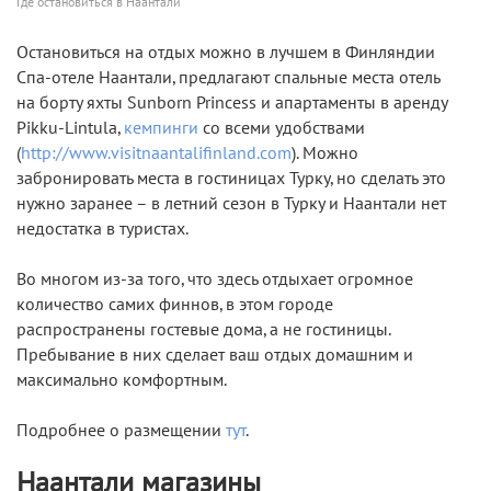
Где остановиться в Наантали
Остановиться на отдых можно в лучшем в Финляндии
Спа-отеле Наантали, предлагают спальные места отель
на борту яхты Sunborn Princess и апартаменты в аренду
Pikku-Lintula,
кемпинги
со всеми удобствами
(
http://www.visitnaantalifinland.com
). Можно
забронировать места в гостиницах Турку, но сделать это
нужно заранее – в летний сезон в Турку и Наантали нет
недостатка в туристах.
Во многом из-за того, что здесь отдыхает огромное
количество самих финнов, в этом городе
распространены гостевые дома, а не гостиницы.
Пребывание в них сделает ваш отдых домашним и
максимально комфортным.
Подробнее о размещении
тут
.
Наантали магазины