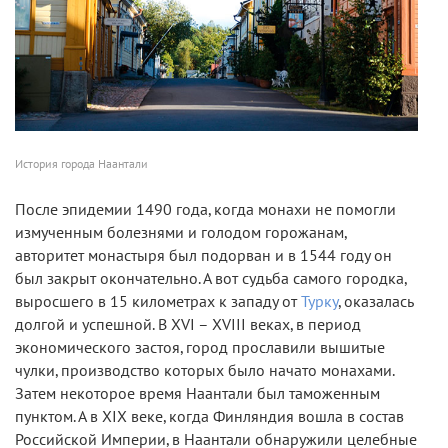
История города Наантали
После эпидемии 1490 года, когда монахи не помогли
измученным болезнями и голодом горожанам,
авторитет монастыря был подорван и в 1544 году он
был закрыт окончательно. А вот судьба самого городка,
выросшего в 15 километрах к западу от
Турку
, оказалась
долгой и успешной. В XVI – XVIII веках, в период
экономического застоя, город прославили вышитые
чулки, производство которых было начато монахами.
Затем некоторое время Наантали был таможенным
пунктом. А в XIX веке, когда Финляндия вошла в состав
Российской Империи, в Наантали обнаружили целебные