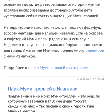
основные места, где разворачиваются истории мумии-
троллей воспроизведены достоверно, чтобы дети
чувствовали себя в гостях у настоящих Муми-троллей.
На территории несколько кафе, где продают фаст-фуд,
ассортимент еды для малышей невелик. Есть на острове
и кафетерий Муми-папы, рядом с ним есть сауна.
Недалеко от сауны – специально оборудованное место
для гриля. В магазине Муми-шоп очень много
сувениров
с муми-тематикой.
Подробнее о
парке Муми-троллей
в материале
.
МАТЕРИАЛ ПО ТЕМЕ
Парк Муми-троллей в Наантали
"Выдуманный мир моих Муми-троллей – это мир, по
которому наверняка в глубине души тоскует
каждый из нас," – так писала о своих героях Туве
Марика Янссон.