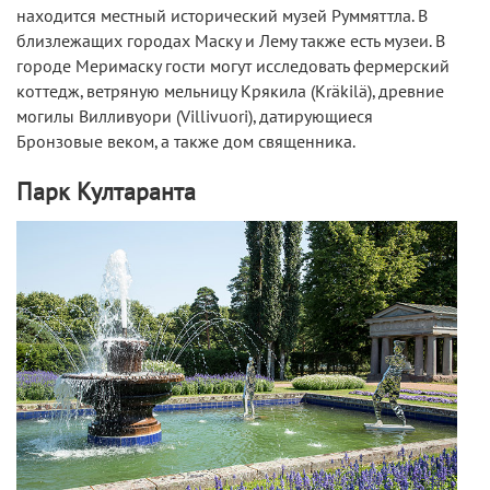
находится местный исторический музей Руммяттла. В
близлежащих городах Маску и Лему также есть музеи. В
городе Меримаску гости могут исследовать фермерский
коттедж, ветряную мельницу Крякила (Kräkilä), древние
могилы Вилливуори (Villivuori), датирующиеся
Бронзовые веком, а также дом священника.
Парк Култаранта