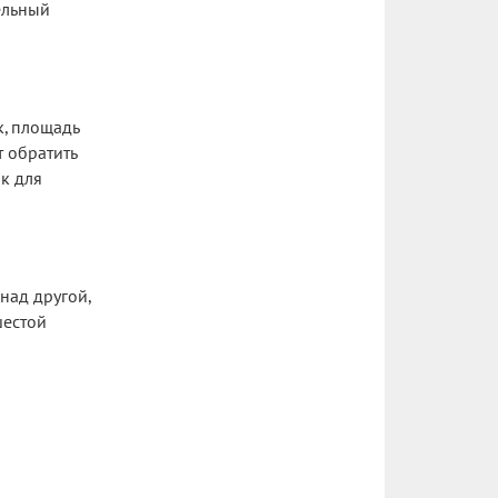
тельный
к, площадь
т обратить
ак для
над другой,
шестой