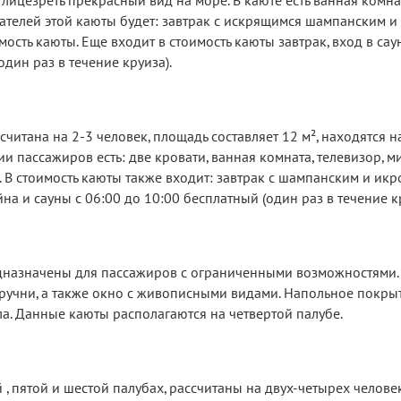
 лицезреть прекрасный вид на море. В каюте есть ванная комна
телей этой каюты будет: завтрак с искрящимся шампанским и 
ость каюты. Еще входит в стоимость каюты завтрак, вход в сау
один раз в течение круиза).
читана на 2-3 человек, площадь составляет 12 м², находятся н
и пассажиров есть: две кровати, ванная комната, телевизор, м
 В стоимость каюты также входит: завтрак с шампанским и икр
на и сауны с 06:00 до 10:00 бесплатный (один раз в течение к
назначены для пассажиров с ограниченными возможностями. 
оручни, а также окно с живописными видами. Напольное покры
а. Данные каюты располагаются на четвертой палубе.
 , пятой и шестой палубах, рассчитаны на двух-четырех челове