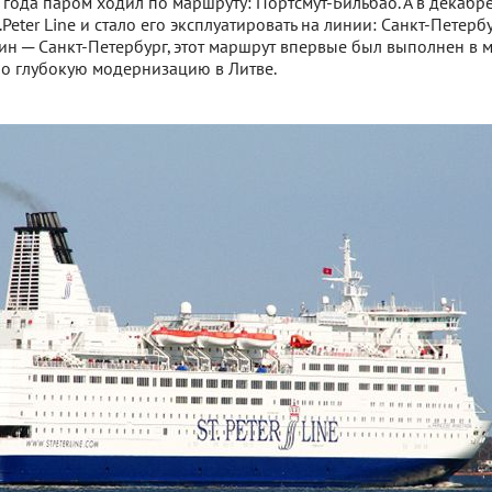
0 года паром ходил по маршруту: Портсмут-Бильбао. А в декабр
eter Line и стало его эксплуатировать на линии: Санкт-Петерб
ин ─ Санкт-Петербург, этот маршрут впервые был выполнен в 
ло глубокую модернизацию в Литве.