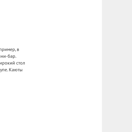
пример, в
ини-бар.
широкий стол
упе. Каюты