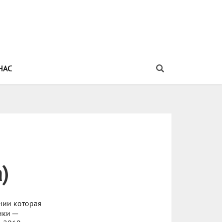
НАС
)
нии которая
нки ─