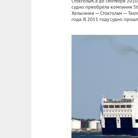
Стокгольм, а до сентября 201
судно приобрела компания St.P
Хельсинки ─ Стокгольм ─ Талл
года. В 2011 году судно прош