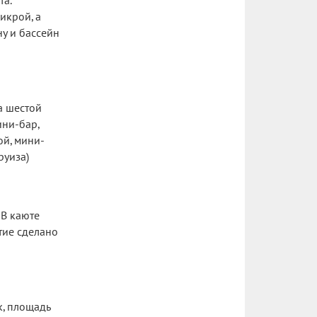
та.
икрой, а
ну и бассейн
а шестой
ини-бар,
ой, мини-
руиза)
В каюте
тие сделано
к, площадь