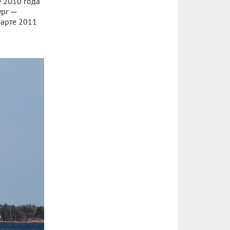
е 2010 года
ург ─
марте 2011