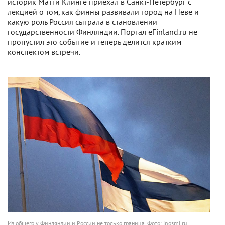
историк Матти Клинге приехал в Санкт-Петербург с
лекцией о том, как финны развивали город на Неве и
какую роль Россия сыграла в становлении
государственности Финляндии. Портал eFinland.ru не
пропустил это событие и теперь делится кратким
конспектом встречи.
Из общего у Финляндии и России не только граница. Фото: inosmi.ru