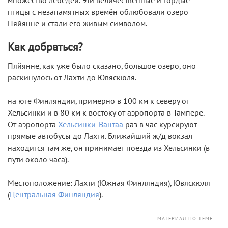
множество лебедей. Эти величественные и гордые
птицы с незапамятных времён облюбовали озеро
Пяйянне и стали его живым символом.
Как добраться?
Пяйянне, как уже было сказано, большое озеро, оно
раскинулось от Лахти до Ювяскюля.
на юге Финляндии, примерно в 100 км к северу от
Хельсинки и в 80 км к востоку от аэропорта в Тампере.
От аэропорта
Хельсинки-Вантаа
раз в час курсируют
прямые автобусы до Лахти. Ближайший ж/д вокзал
находится там же, он принимает поезда из Хельсинки (в
пути около часа).
Местоположение: Лахти (Южная Финляндия), Ювяскюля
(
Центральная Финляндия
).
МАТЕРИАЛ ПО ТЕМЕ