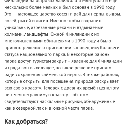
Финляндии на островах Ваайасало и Мянтусало и ещё
нескольких более мелких и был основан в 1990 году.
Это – настоящее царство сосен и рай для нерпы, выдры,
лосей, рысей и лисиц. Именно чтобы сохранить
уникальные, изрезанные реками и вздымаемые
холмами, ландшафты Южной Финляндии с их
многочисленными обитателями в 1990 году и было
принято решение о присвоении заповеднику Коловеси
статуса национального парка. В некоторые районы
парка доступ туристам закрыт – явление для Финляндии
из ряда вон выходящее, но такое решение принято
ради сохранения сайменской нерпы. В тех же районах,
которые открыты для посещения, природа раскрывает
всю свою красоту. Человек с древних времён ценил эту
ни с чем несравнимую красоту – об этом
свидетельствуют наскальные рисунки, обнаруженные
как в северной, так и в южной части парка.
Как добраться?