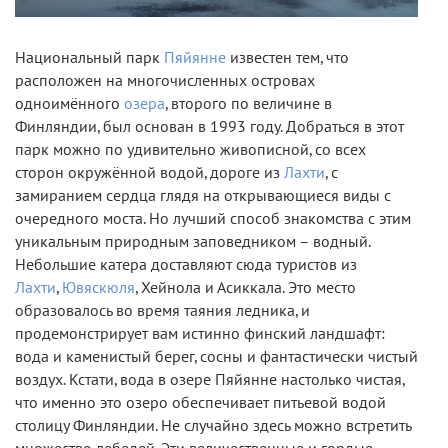
Национальный парк
Пяйянне
известен тем, что
расположен на многочисленных островах
одноимённого
озера
, второго по величине в
Финляндии, был основан в 1993 году. Добраться в этот
парк можно по удивительно живописной, со всех
сторон окружённой водой, дороге из
Лахти
, с
замиранием сердца глядя на открывающиеся виды с
очередного моста. Но лучший способ знакомства с этим
уникальным природным заповедником – водный.
Небольшие катера доставляют сюда туристов из
Лахти
,
Ювяскюля
, Хейнола и Асиккала. Это место
образовалось во время таяния ледника, и
продемонстрирует вам истинно финский ландшафт:
вода и каменистый берег, сосны и фантастически чистый
воздух. Кстати, вода в озере Пяйянне настолько чистая,
что именно это озеро обеспечивает питьевой водой
столицу Финляндии. Не случайно здесь можно встретить