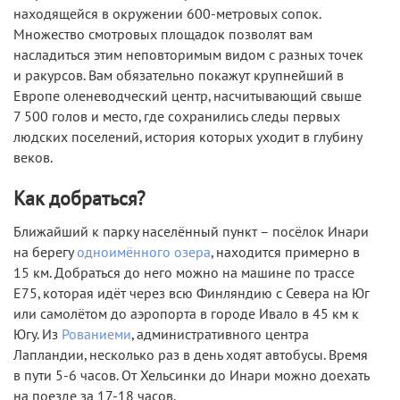
находящейся в окружении 600-метровых сопок.
Множество смотровых площадок позволят вам
насладиться этим неповторимым видом с разных точек
и ракурсов. Вам обязательно покажут крупнейший в
Европе оленеводческий центр, насчитывающий свыше
7 500 голов и место, где сохранились следы первых
людских поселений, история которых уходит в глубину
веков.
Как добраться?
Ближайший к парку населённый пункт – посёлок Инари
на берегу
одноимённого озера
, находится примерно в
15 км. Добраться до него можно на машине по трассе
E75, которая идёт через всю Финляндию с Севера на Юг
или самолётом до аэропорта в городе Ивало в 45 км к
Югу. Из
Рованиеми
, административного центра
Лапландии, несколько раз в день ходят автобусы. Время
в пути 5-6 часов. От Хельсинки до Инари можно доехать
на поезде за 17-18 часов.