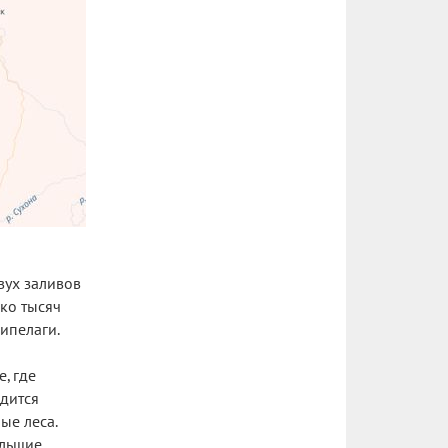
вух заливов
ко тысяч
ипелаги.
, где
дится
ые леса.
ольшие