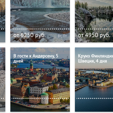
от 6250 руб.
от 4950 руб.
Вт, Пт
В гости к Андерсену, 5
Круиз Финлянди
дней
Швеция, 4 дня
Пт