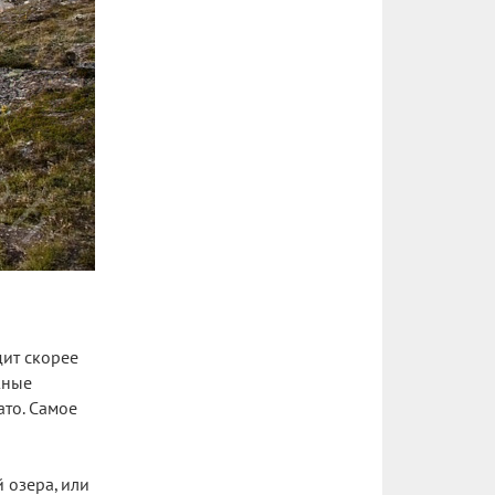
дит скорее
жные
то. Самое
 озера, или