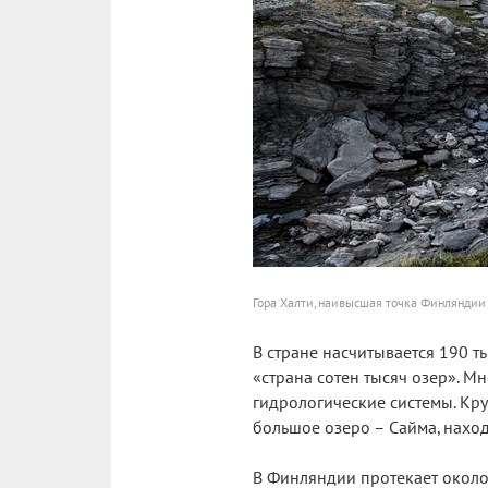
Гора Халти, наивысшая точка Финляндии
В стране насчитывается 190 ты
«страна сотен тысяч озер». 
гидрологические системы. Кр
большое озеро – Сайма, наход
В Финляндии протекает около