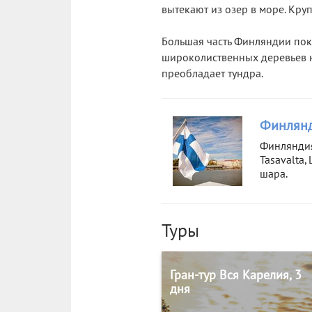
вытекают из озер в море. Кру
Большая часть Финляндии покр
широколиственных деревьев на
преобладает тундра.
Финлянд
Финляндия
Tasavalta,
шара.
Туры
Гран-тур Вся Карелия, 3
дня