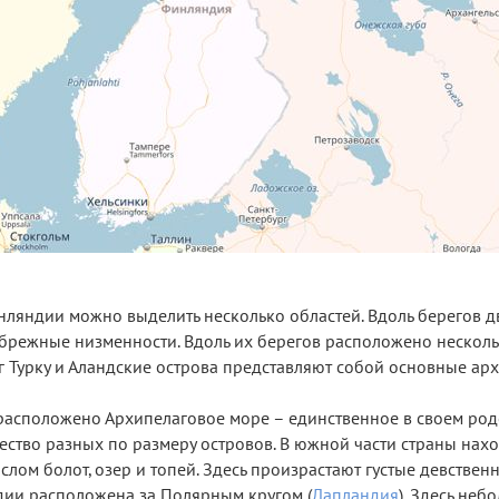
нляндии можно выделить несколько областей. Вдоль берегов д
ибрежные низменности. Вдоль их берегов расположено несколь
г Турку и Аландские острова представляют собой основные арх
асположено Архипелаговое море – единственное в своем роде
ство разных по размеру островов. В южной части страны нахо
лом болот, озер и топей. Здесь произрастают густые девственн
дии расположена за Полярным кругом (
Лапландия
). Здесь неб