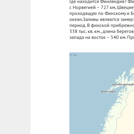
Где находится Финляндия? Фи
с Норвегией – 727 км, Швецие
проходящую по Финскому и Бо
океан.Заливы являются замер
период. В финской прибрежно
338 тыс. кв. км., длина берег
запада на восток – 540 км. П