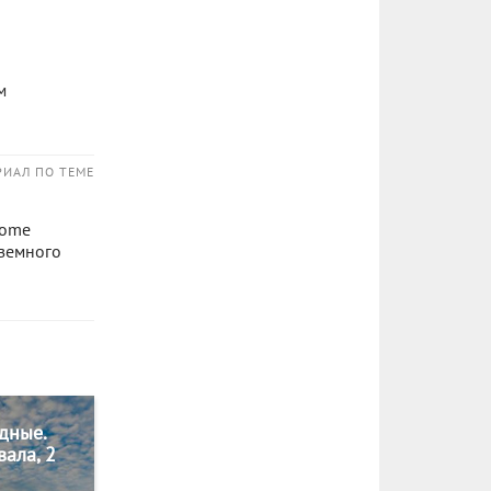
м
РИАЛ ПО ТЕМЕ
uome
 земного
дные.
вала, 2