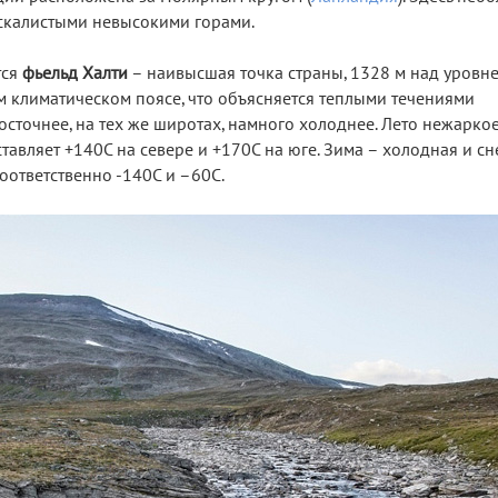
скалистыми невысокими горами.
тся
фьельд Халти
– наивысшая точка страны, 1328 м над уровне
 климатическом поясе, что объясняется теплыми течениями
восточнее, на тех же широтах, намного холоднее. Лето нежарко
тавляет +140С на севере и +170С на юге. Зима – холодная и с
оответственно -140С и –60С.