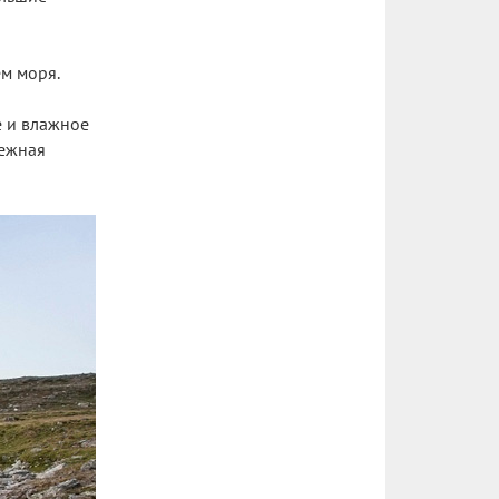
м моря.
е и влажное
нежная