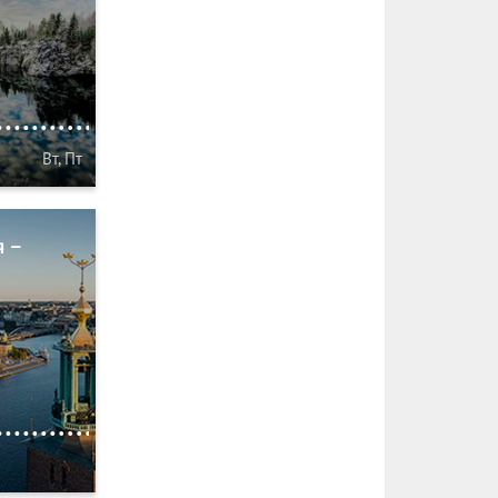
Вт, Пт
я –