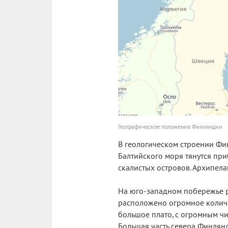
Географическое положение Финляндии
В геологическом строении Фи
Балтийского моря тянутся пр
скалистых островов. Архипела
На юго-западном побережье р
расположено огромное количе
большое плато, с огромным чис
Большая часть севера Финлян