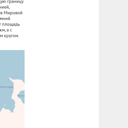
щую границу
нией,
д в Мировой
имний
т площадь
м, а с
м кругом.