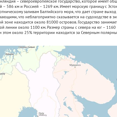
нляндия – североевропейское государство, которое имеет об
й – 586 км и Россией – 1269 км. Имеет морскую границу с Эсто
тническому заливам Балтийского моря, что дает стране выхо
зающими, что неблагоприятно сказывается на судоходстве в з
й зоне находится около 81000 островов. Государство занимае
овой линии около 1100 км. Размер страны с севера на юг – 1160 к
ри этом около 25% территории находится за Северным полярны