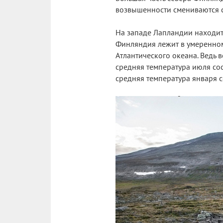
возвышенности смениваются 
На западе Лапландии находи
Финляндия лежит в умеренном
Атлантического океана. Ведь 
средняя температура июля сос
средняя температура января с