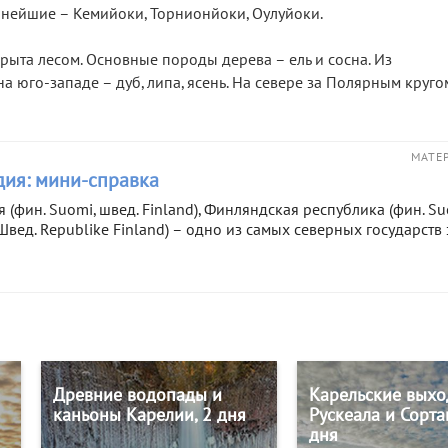
пнейшие – Кемийоки, Торнионйоки, Оулуйоки.
ыта лесом. Основные породы дерева – ель и сосна. Из
 юго-западе – дуб, липа, ясень. На севере за Полярным круго
МАТЕ
ия: мини-справка
 (фин. Suomi, швед. Finland), Финляндская республика (фин. S
 Швед. Republike Finland) – одно из самых северных государств
Древние водопады и
Карельские выхо
каньоны Карелии, 2 дня
Рускеала и Сорта
дня