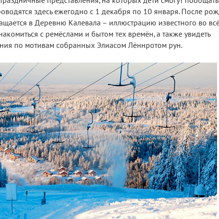
Праздничные представления, на которых дети смогут пообщать
роводятся здесь ежегодно с 1 декабря по 10 января. После ро
щается в Деревню Калевала – иллюстрацию известного во вс
накомиться с ремёслами и бытом тех времён, а также увидеть
ния по мотивам собранных Элиасом Лённротом рун.