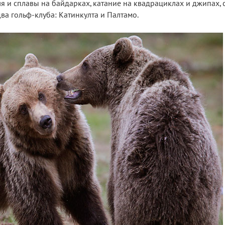
я и сплавы на байдарках, катание на квадрациклах и джипах, 
 два гольф-клуба: Катинкулта и Палтамо.