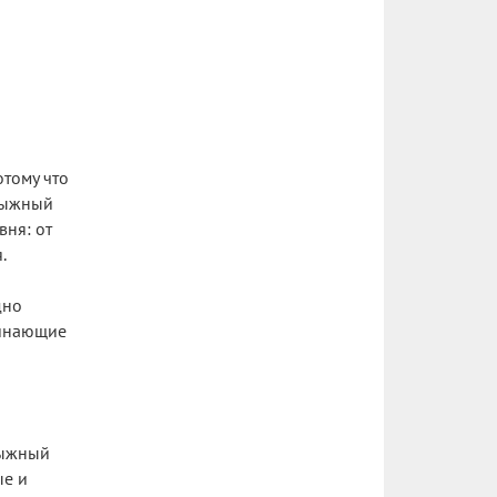
отому что
 лыжный
вня: от
.
дно
чинающие
лыжный
ые и