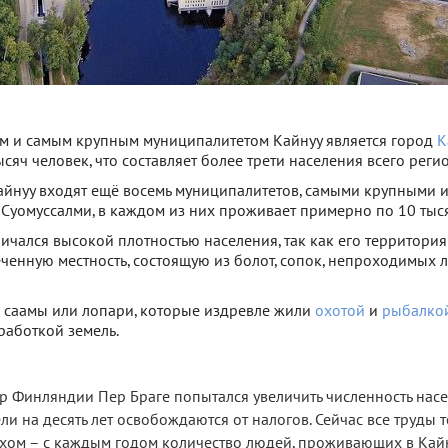
м и самым крупным муниципалитетом Кайнуу является город
К
сяч человек, что составляет более трети населения всего регио
айнуу входят ещё восемь муниципалитетов, самыми крупными 
 Суомуссалми, в каждом из них проживает примерно по 10 тыся
личался высокой плотностью населения, так как его территория
ченную местность, состоящую из болот, сопок, непроходимых л
 саамы или лопари, которые издревле жили
охотой
и
рыбалко
работкой земель.
ор Финляндии Пер Браге попытался увеличить численность нас
ели на десять лет освобождаются от налогов. Сейчас все труды 
ахом – с каждым годом количество людей, проживающих в Кайн