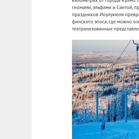
километрах от города Кухмо. 
гномами, эльфами и Сантой, п
праздников Иоулукюля превра
финского эпоса, где можно оз
театрализованные представле