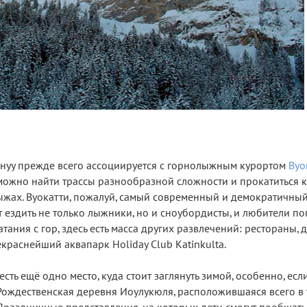
нуу прежде всего ассоциируется с горнолыжным курортом
Вуо
можно найти трассы разнообразной сложности и прокатиться к
лыжах. Вуокатти, пожалуй, самый современный и демократичн
 ездить не только лыжники, но и сноубордисты, и любители по
ания с гор, здесь есть масса других развлечений: рестораны, д
краснейший аквапарк Holiday Club Katinkulta.
есть ещё одно место, куда стоит заглянуть зимой, особенно, есл
− Рождественская деревня Иоулукюля, расположившаяся всего в 