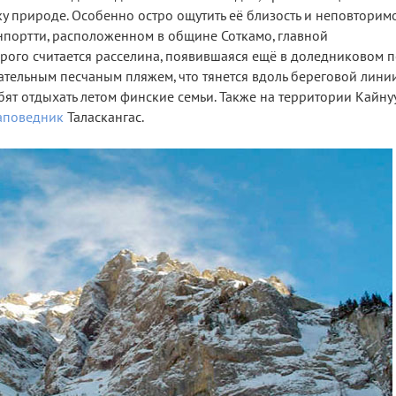
уку природе. Особенно остро ощутить её близость и неповторим
портти, расположенном в общине Соткамо, главной
рого считается расселина, появившаяся ещё в доледниковом 
ательным песчаным пляжем, что тянется вдоль береговой лини
бят отдыхать летом финские семьи. Также на территории Кайнуу,
аповедник
Таласкангас.