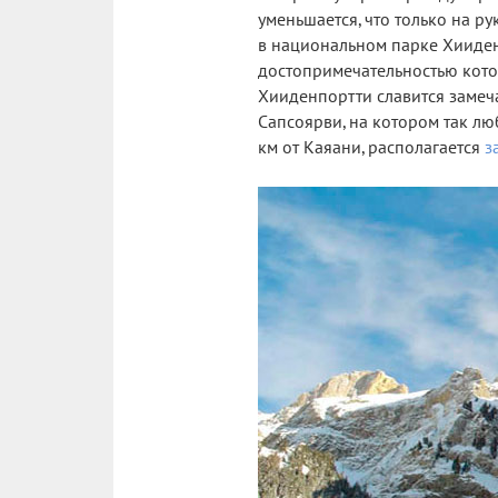
уменьшается, что только на р
в национальном парке Хииден
достопримечательностью кото
Хииденпортти славится замеч
Сапсоярви, на котором так лю
км от Каяани, располагается
з