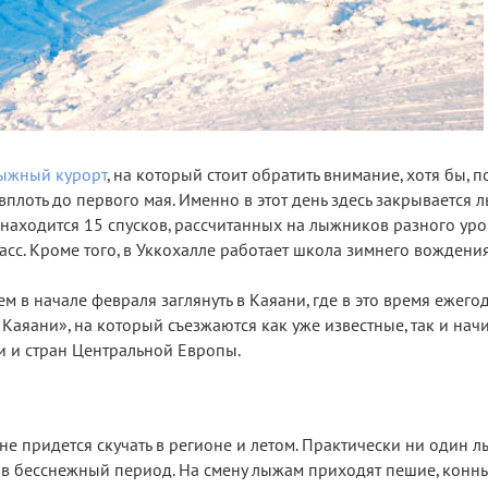
ыжный курорт
, на который стоит обратить внимание, хотя бы, п
 вплоть до первого мая. Именно в этот день здесь закрывается
 находится 15 спусков, рассчитанных на лыжников разного уро
асс. Кроме того, в Уккохалле работает школа зимнего вождения
 в начале февраля заглянуть в Каяани, где в это время ежего
Каяани», на который съезжаются как уже известные, так и на
и и стран Центральной Европы.
е придется скучать в регионе и летом. Практически ни один 
т в бесснежный период. На смену лыжам приходят пешие, конн