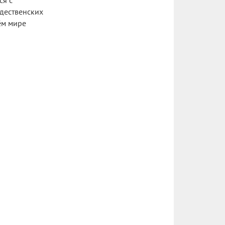
ся с
ждественских
ём мире