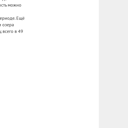
ость можно
периоде. Ещё
и озера
 всего в 49