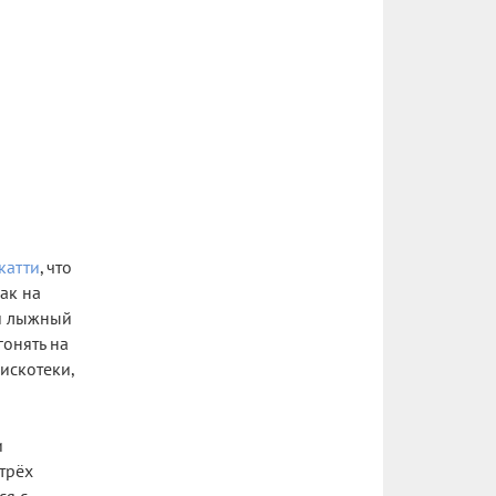
катти
, что
ак на
ый лыжный
гонять на
искотеки,
и
трёх