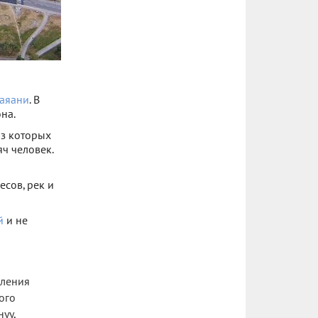
аяани
. В
на.
из которых
ч человек.
есов, рек и
й
и не
еления
того
уу,