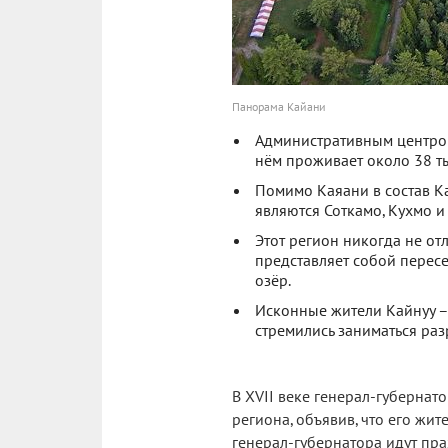
Панорама Кайани
Административным центро
нём проживает около 38 ты
Помимо Каяани в состав К
являются Соткамо, Кухмо и
Этот регион никогда не от
представляет собой пересе
озёр.
Исконные жители Кайнуу –
стремились заниматься раз
В XVII веке генерал-губернат
региона, объявив, что его жит
генерал-губернатора идут пр