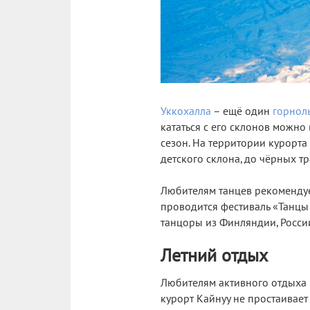
Уккохалла
– ещё один
горнол
кататься с его склонов можно
сезон. На территории курорта
детского склона, до чёрных тр
Любителям танцев рекомендуем
проводится фестиваль «Танцы 
танцоры из Финляндии, Росси
Летний отдых
Любителям активного отдыха н
курорт Кайнуу не простаивае