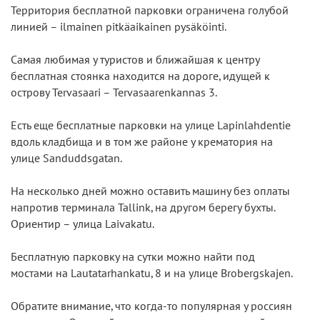
Территория бесплатной парковки ограничена голубой
линией – ilmainen pitkäaikainen pysäköinti.
Самая любимая у туристов и ближайшая к центру
бесплатная стоянка находится на дороге, идущей к
острову Tervasaari – Tervasaarenkannas 3.
Есть еще бесплатные парковки на улице Lapinlahdentie
вдоль кладбища и в том же районе у крематория на
улице Sanduddsgatan.
На несколько дней можно оставить машину без оплаты
напротив терминала Tallink, на другом берегу бухты.
Ориентир – улица Laivakatu.
Бесплатную парковку на сутки можно найти под
мостами на Lautatarhankatu, 8 и на улице Brobergskajen.
Обратите внимание, что когда-то популярная у россиян