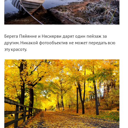
Берега Пяйянне и Нясиярви дарят один пейзаж за
другим. Никакой фотообъектив не может передать всю
эту красоту.