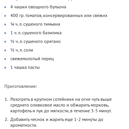
4 чашки овощного бульона
400 гр. томатов, консервированных или свежих
¼ ч. л. сушеного тимьяна
1 ч. л. сушеного базилика
½ ч. л. сушеного орегано
½ ч. л. соли
свежемолотый перец
1 чашка пасты
Приготовление:
Разогреть в крупном сотейнике на огне чуть выше
среднего оливковое масло и обжарить морковь,
картофель и лук до мягкости, в течение 3-5 минут.
Добавить чеснок и жарить еще 1-2 минуты до
ароматности.