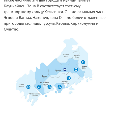
также частично эти два города и муниципалитет
Кауниайнен. Зона В соответствует третьему
транспортному кольцу Хельсинки. С – это остальная часть
Эспоо и Вантаа. Наконец, зона D – это более отдаленные
пригороды столицы: Туусула, Керава, Киркконумми и
Суинтио.