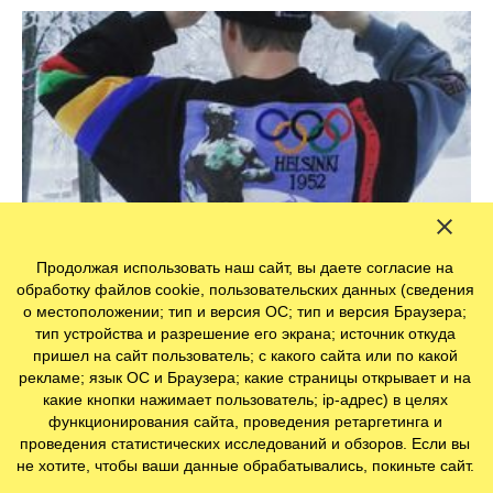
Продолжая использовать наш сайт, вы даете согласие на
обработку файлов cookie, пользовательских данных (сведения
о местоположении; тип и версия ОС; тип и версия Браузера;
тип устройства и разрешение его экрана; источник откуда
пришел на сайт пользователь; с какого сайта или по какой
Финский выбор 2020
рекламе; язык ОС и Браузера; какие страницы открывает и на
какие кнопки нажимает пользователь; ip-адрес) в целях
функционирования сайта, проведения ретаргетинга и
проведения статистических исследований и обзоров. Если вы
не хотите, чтобы ваши данные обрабатывались, покиньте сайт.