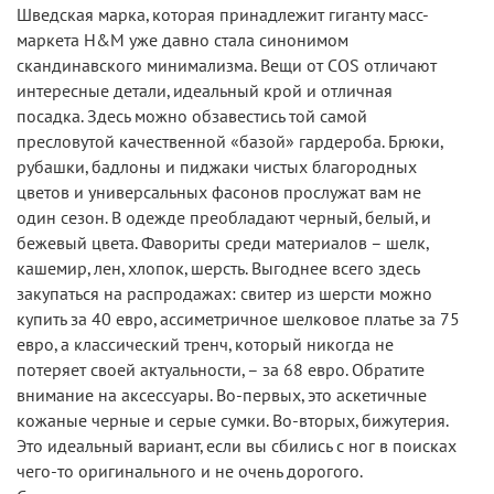
Шведская марка, которая принадлежит гиганту масс-
маркета H&M уже давно стала синонимом
скандинавского минимализма. Вещи от COS отличают
интересные детали, идеальный крой и отличная
посадка. Здесь можно обзавестись той самой
пресловутой качественной «базой» гардероба. Брюки,
рубашки, бадлоны и пиджаки чистых благородных
цветов и универсальных фасонов прослужат вам не
один сезон. В одежде преобладают черный, белый, и
бежевый цвета. Фавориты среди материалов – шелк,
кашемир, лен, хлопок, шерсть. Выгоднее всего здесь
закупаться на распродажах: свитер из шерсти можно
купить за 40 евро, ассиметричное шелковое платье за 75
евро, а классический тренч, который никогда не
потеряет своей актуальности, – за 68 евро. Обратите
внимание на аксессуары. Во-первых, это аскетичные
кожаные черные и серые сумки. Во-вторых, бижутерия.
Это идеальный вариант, если вы сбились с ног в поисках
чего-то оригинального и не очень дорогого.