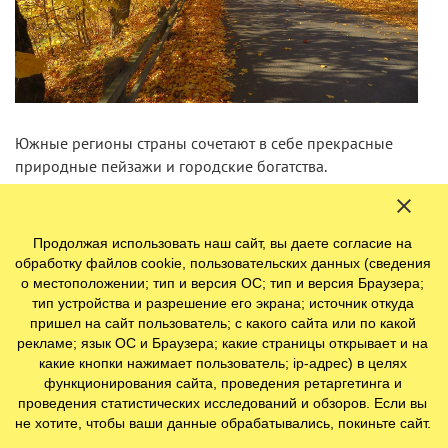
Южные регионы страны сочетают в себе прекрасные
природные пейзажи и городские богатства.
Взять хотя бы знаменитый Порвоо. Город буквально
завораживает своей уютной красотой.
Продолжая использовать наш сайт, вы даете согласие на
обработку файлов cookie, пользовательских данных (сведения
о местоположении; тип и версия ОС; тип и версия Браузера;
тип устройства и разрешение его экрана; источник откуда
пришел на сайт пользователь; с какого сайта или по какой
рекламе; язык ОС и Браузера; какие страницы открывает и на
какие кнопки нажимает пользователь; ip-адрес) в целях
функционирования сайта, проведения ретаргетинга и
проведения статистических исследований и обзоров. Если вы
не хотите, чтобы ваши данные обрабатывались, покиньте сайт.