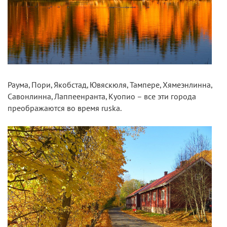
Раума, Пори, Якобстад, Ювяскюля, Тампере, Хямеэнлинна,
Савонлинна, Лаппеенранта, Куопио – все эти города
преображаются во время ruska.