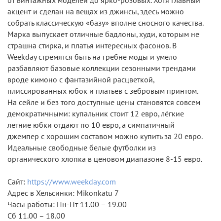
от винтажных моделей до ярко-розовых. Хотя главный
акцент и сделан на вещах из джинсы, здесь можно
собрать классическую «базу» вполне сносного качества.
Марка выпускает отличные бадлоны, худи, которым не
страшна стирка, и платья интересных фасонов. В
Weekday стремятся быть на гребне моды и умело
разбавляют базовые коллекции сезонными трендами
вроде кимоно с фантазийной расцветкой,
плиссированных юбок и платьев с зебровым принтом.
На сейле и без того доступные цены становятся совсем
демократичными: купальник стоит 12 евро, лёгкие
летние юбки отдают по 10 евро, а симпатичный
джемпер с хорошим составом можно купить за 20 евро.
Идеальные свободные белые футболки из
органического хлопка в ценовом диапазоне 8-15 евро.
Сайт:
https://www.weekday.com
Адрес в Хельсинки: Mikonkatu 7
Часы работы: Пн-Пт 11.00 – 19.00
Сб 11.00 – 18.00