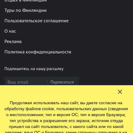
Туры по Финляндии
Пользовательское соглашение
О нас
Реклама
Политика конфиденциальности
Подпишитесь на нашу рассылку
Подписаться
Продолжая использовать наш сайт, вы даете согласие на
Нашли опечатку? Выделите фрагмент и нажмите Ctrl+Enter
обработку файлов cookie, пользовательских данных (сведения
о местоположении; тип и версия ОС; тип и версия Браузера;
тип устройства и разрешение его экрана; источник откуда
пришел на сайт пользователь; с какого сайта или по какой
© 2009-2026 ООО "Ефинланд.ру". ОГРН 1197847110438.
рекламе; язык ОС и Браузера; какие страницы открывает и на