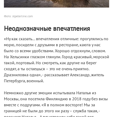
Фото: stpeterline.com
Неоднозначные впечатления
«Ну как сказать… впечатления отличные: прогулялись по
морю, посидели с друзьями в ресторане, каюта у нас
было со всеми удобствами. Хорошо отдохнули, словом.
На Хельсинки глазком глянули. Город красивый, морской
такой, портовый. Но смотреть, как другие на берег
сходят, а ты остаешься – это не очень приятно.
Дразниловка одна», - рассказывает Александр, житель
Петербурга, военный.
Немножко другие эмоции испытывала Наталья из
Москвы, она посетила Финляндию в 2018 году без визы
вместе с подругами. «Я в полном восторге! Мы за
границей не были до этого ни разу – служба такая, -
поясняет Наталья. - А тут устроили себе такой вот