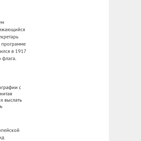
ем
лижающийся
екретарь
В программе
дился в 1917
 флага.
ографии с
енитая
х выслать
ь
ропейской
нд