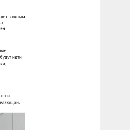
тают важным
ва
тен
мые
 будут идти
ки,
 но и
желающий.