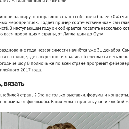
 как сама Финляндия и её жители.
иннов планируют отпраздновать это событие и более 70% счи
ных мероприятиях. Подаёт пример соотечественникам сам гла
истё. В наступающем году он собирается посетить несколько со
о всем провинциям страны, от Лапландии до Оулу.
разднование года независимости начнётся уже 31 декабря. Са
я в столице, где в окрестностях залива Тёёленлахти весь день
годние шоу. В полночь же по всей стране прогремят фейервер
илейного 2017 года.
, вязать
ть юбилей страны? Это не только выставки, форумы и концерты,
 напоминают флешмобы. В них может принять участие любой 