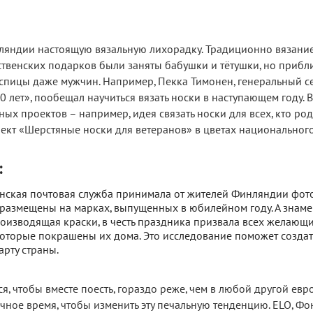
ляндии настоящую вязальную лихорадку. Традиционно вязани
твенских подарков были заняты бабушки и тётушки, но приб
 спицы даже мужчин. Например, Пекка Тимонен, генеральный с
 лет», пообещал научиться вязать носки в наступающем году. 
ных проектов – например, идея связать носки для всех, кто ро
роект «Шерстяные носки для ветеранов» в цветах национального
:
инская почтовая служба принимала от жителей Финляндии фот
 размещены на марках, выпущенных в юбилейном году. А знам
оизводящая краски, в честь праздника призвала всех желающи
которые покрашены их дома. Это исследование поможет создат
рту страны.
, чтобы вместе поесть, гораздо реже, чем в любой другой ев
чное время, чтобы изменить эту печальную тенденцию. ELO, Фо