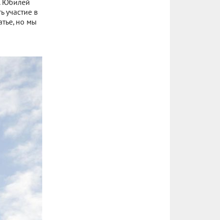
. Юбилей
ь участие в
тье, но мы