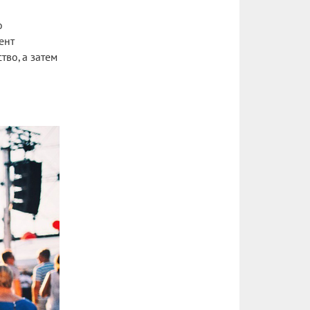
о
ент
во, а затем