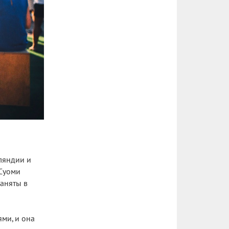
нляндии и
 Суоми
заняты в
ми, и она