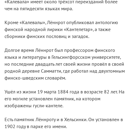
«Калевала» имеет около трёхсот переизданий более
чем на пятидесяти языках мира.
Кроме «Калевалы», Лённрот опубликовал антологию
финской народной лирики «Кантелетар», а также
сборники финских пословиц и загадок.
Долгое время Лённрот был профессором финского
языка и литературы в Гельсингфорсском университете,
но последние двадцать лет своей жизни провёл в своей
родной деревне Самматти, где работал над двухтомным
финско-шведским словарём.
Ушёл из жизни 19 марта 1884 года в возрасте 82 лет. На
его могиле установлен памятник, на котором
изображены гусли-кантеле.
Есть памятник Лённроту и в Хельсинки. Он установлен в
1902 году в парке его имени.