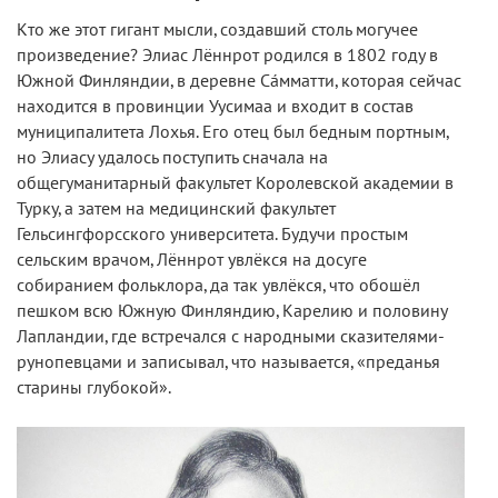
Кто же этот гигант мысли, создавший столь могучее
произведение? Элиас Лённрот родился в 1802 году в
Южной Финляндии, в деревне Са́мматти, которая сейчас
находится в провинции Уусимаа и входит в состав
муниципалитета Лохья. Его отец был бедным портным,
но Элиасу удалось поступить сначала на
общегуманитарный факультет Королевской академии в
Турку, а затем на медицинский факультет
Гельсингфорсского университета. Будучи простым
сельским врачом, Лённрот увлёкся на досуге
собиранием фольклора, да так увлёкся, что обошёл
пешком всю Южную Финляндию, Карелию и половину
Лапландии, где встречался с народными сказителями-
рунопевцами и записывал, что называется, «преданья
старины глубокой».