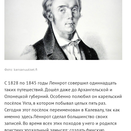
Фото: kansanuutiset.fi
С 1828 по 1845 годы Леннрот совершил одиннадцать
таких путешествий. Дошёл даже до Архангельской и
Олонецкой губерний. Особенно полюбил он карельский
посёлок Ухта, в котором побывал целых пять раз.
Сегодня этот посёлок переименован в Калевалу, так как
именно здесь Лённрот сделал большинство своих
записей. Во время всех этих походов у него и родился
воистину эпохальный замысел: создать финскую