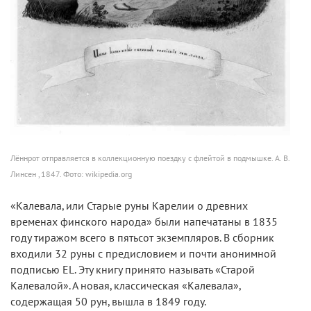
Лённрот отправляется в коллекционную поездку с флейтой в подмышке. А. В.
Линсен , 1847. Фото: wikipedia.org
«Калевала, или Старые руны Карелии о древних
временах финского народа» были напечатаны в 1835
году тиражом всего в пятьсот экземпляров. В сборник
входили 32 руны с предисловием и почти анонимной
подписью EL. Эту книгу принято называть «Старой
Калевалой». А новая, классическая «Калевала»,
содержащая 50 рун, вышла в 1849 году.