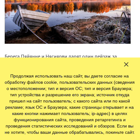
Берега Пяйянне и Нясиярви дарят один пейзаж за
другим. Никакой фотообъектив не может передать всю
эту красоту.
Продолжая использовать наш сайт, вы даете согласие на
обработку файлов cookie, пользовательских данных (сведения
о местоположении; тип и версия ОС; тип и версия Браузера;
тип устройства и разрешение его экрана; источник откуда
пришел на сайт пользователь; с какого сайта или по какой
рекламе; язык ОС и Браузера; какие страницы открывает и на
какие кнопки нажимает пользователь; ip-адрес) в целях
функционирования сайта, проведения ретаргетинга и
проведения статистических исследований и обзоров. Если вы
не хотите, чтобы ваши данные обрабатывались, покиньте сайт.