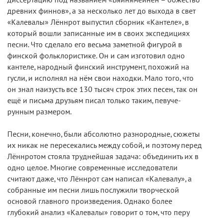
диссертацию под названием «Вяйнямёйнен – божество
древних финнов», а за несколько лет до выхода в свет
«Калевалы» Лённрот выпустил сборник «Кантеле», в
который вошли записанные им в своих экспедициях
песни. Что сделало его весьма заметной фигурой в
финской фольклористике. Он и сам изготовил одно
кантеле, народный финский инструмент, похожий на
гусли, и исполнял на нём свои находки. Мало того, что
он знал наизусть все 130 тысяч строк этих песен, так он
ещё и письма друзьям писал только таким, певуче-
рунным размером.
Песни, конечно, были абсолютно разнородные, сюжеты
их никак не пересекались между собой, и поэтому перед
Лённротом стояла труднейшая задача: объединить их в
одно целое. Многие современные исследователи
считают даже, что Лённрот сам написал «Калевалу», а
собранные им песни лишь послужили творческой
основой главного произведения. Однако более
глубокий анализ «Калевалы» говорит о том, что перу