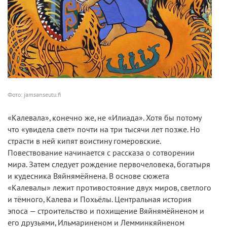
Фото: jamsanseutu.fi
«Калевала», конечно же, не «Илиада». Хотя бы потому
что «увидела свет» почти на три тысячи лет позже. Но
страсти в ней кипят воистину гомеровские.
Повествование начинается с рассказа о сотворении
мира. Затем следует рождение первочеловека, богатыря
и кудесника Вяйнямёйнена. В основе сюжета
«Калевалы» лежит противостояние двух миров, светлого
и тёмного, Калева и Похьёлы. Центральная история
эпоса — строительство и похищение Вяйнямёйненом и
его друзьями, Ильмариненом и Лемминкяйненом