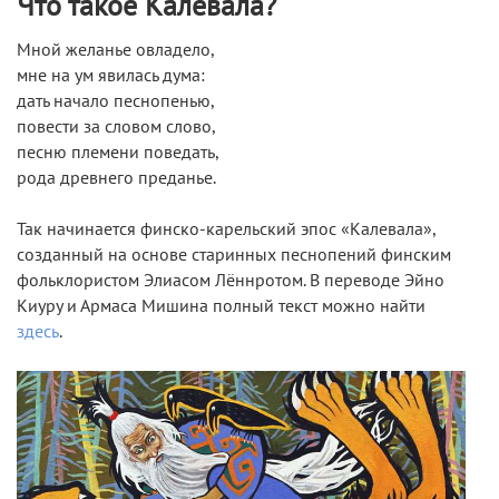
Что такое Калевала?
Мной желанье овладело,
мне на ум явилась дума:
дать начало песнопенью,
повести за словом слово,
песню племени поведать,
рода древнего преданье.
Так начинается финско-карельский эпос «Калевала»,
созданный на основе старинных песнопений финским
фольклористом Элиасом Лённротом. В переводе Эйно
Киуру и Армаса Мишина полный текст можно найти
здесь
.