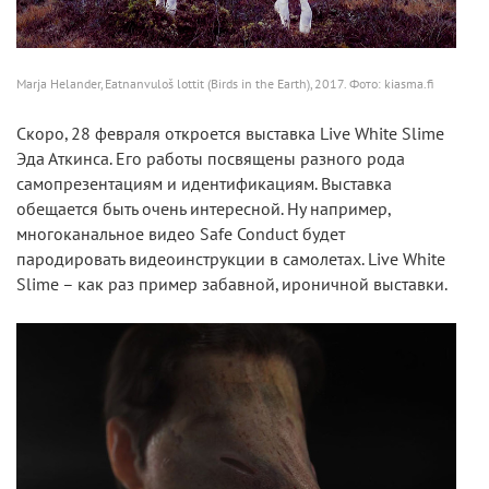
Marja Helander, Eatnanvuloš lottit (Birds in the Earth), 2017. Фото: kiasma.fi
Скоро, 28 февраля откроется выставка Live White Slime
Эда Аткинса. Его работы посвящены разного рода
самопрезентациям и идентификациям. Выставка
обещается быть очень интересной. Ну например,
многоканальное видео Safe Conduct будет
пародировать видеоинструкции в самолетах. Live White
Slime – как раз пример забавной, ироничной выставки.