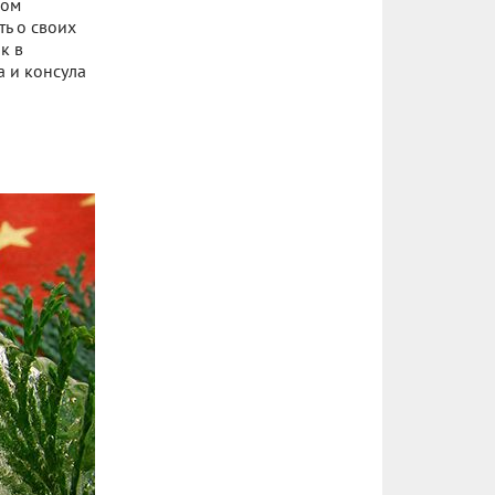
вом
ть о своих
к в
а и консула