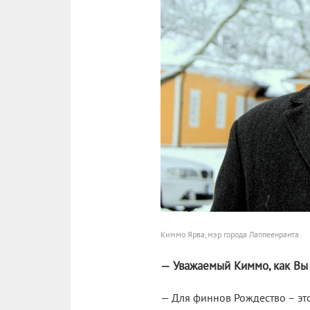
Киммо Ярва, мэр города Лаппеенранта
— Уважаемый Киммо, как Вы
— Для финнов Рождество – это