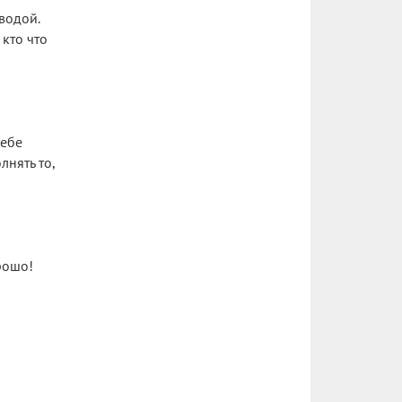
водой.
кто что
себе
нять то,
рошо!