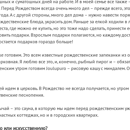
шных и суматошных дней на работе. И в моей семье все также 
 Перед Рождеством всегда очень много дел – прежде всего, это
ода. А с другой стороны, много дел дома – нужно навести поря
дественские блюда, украсить дом. Раньше за елкой ходили в л
еста, где можно ее купить, но это тоже надо сделать, принести 
товить подарки. Взрослым подарки полагаются, но каждому дос
достается подарков гораздо больше!
е готовим. Это всем известные рождественские запеканки из 
рковная. Я люблю все это, и, конечно, рыбный пирог и – обяза
енским утром готовим Joulupuro – рисовую кашу с миндалем. 
й идем в церковь. В Рождество не всегда получается, но утром
твенские песнопения.
чай – это сауна, в которую мы идем перед рождественским уж
 частных коттеджах, но и в городских квартирах.
ю или искусственную?