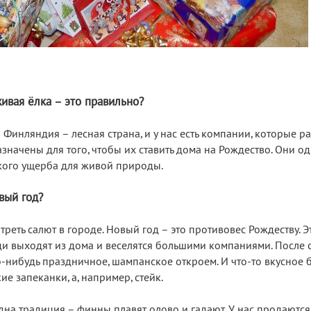
ивая ёлка – это правильно?
 Финляндия – лесная страна, и у нас есть компании, которые р
начены для того, чтобы их ставить дома на Рождество. Они о
акого ущерба для живой природы.
вый год?
треть салют в городе. Новый год – это противовес Рождеству. Э
ди выходят из дома и веселятся большими компаниями. После 
о-нибудь праздничное, шампанское откроем. И что-то вкусное б
ие запеканки, а, например, стейк.
одна традиция – финны плавят олово и гадают. У нас продаются