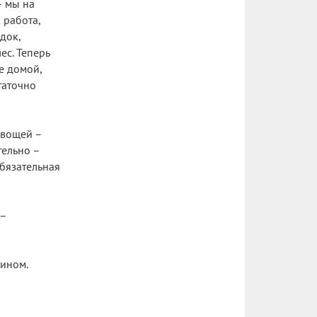
– мы на
 работа,
док,
ес. Теперь
ее домой,
таточно
овощей –
тельно –
Обязательная
 –
ином.