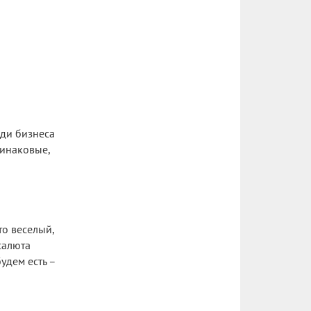
ади бизнеса
динаковые,
то веселый,
салюта
удем есть –