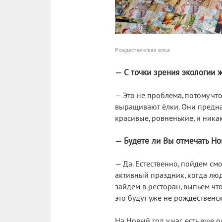
Рождественская елка
— С точки зрения экологии ж
— Это не проблема, потому что
выращивают ёлки. Они предназ
красивые, ровненькие, и ник
— Будете ли Вы отмечать Но
— Да. Естественно, пойдем смо
активный праздник, когда лю
зайдем в ресторан, выпьем чт
это будут уже не рождественск
На Новый год у нас есть еще 