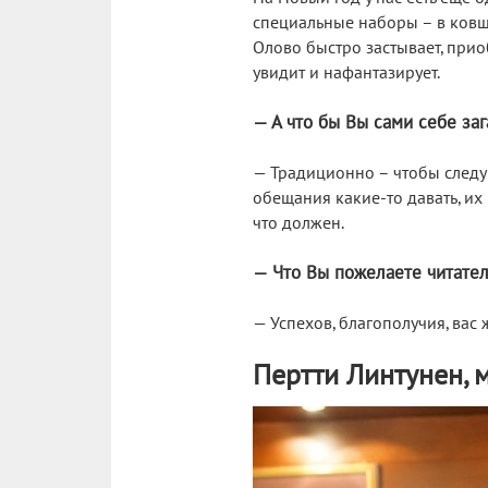
специальные наборы – в ковши
Олово быстро застывает, прио
увидит и нафантазирует.
— А что бы Вы сами себе за
— Традиционно – чтобы следую
обещания какие-то давать, их
что должен.
— Что Вы пожелаете читате
— Успехов, благополучия, вас
Пертти Линтунен, 