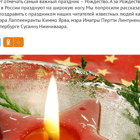
т отмечать самый важный праздник – Рождество. А за Рождест
 в России празднуют на широкую ногу. Мы попросили рассказа
поздравить с праздником наших читателей известных людей ка
 мэра Лаппеенранты Киммо Ярва, мэра Иматры Пертти Линтунен
тербурге Сусанну Нииниваара.