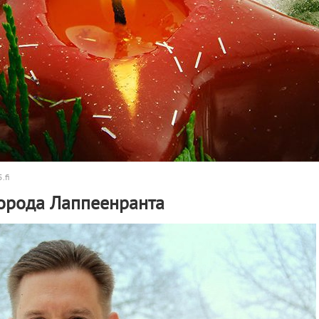
.fi
города Лаппеенранта