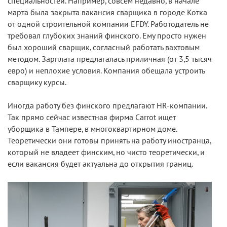
специальностей. Например, совсем недавно, в начале
марта была закрыта вакансия сварщика в городе Котка
от одной строительной компании EFDY. Работодатель не
требовал глубоких знаний финского. Ему просто нужен
был хороший сварщик, согласный работать вахтовым
методом. Зарплата предлагалась приличная (от 3,5 тысяч
евро) и неплохие условия. Компания обещала устроить
сварщику курсы.
Иногда работу без финского предлагают HR-компании.
Так прямо сейчас известная фирма Carrot ищет
уборщика в Тампере, в многоквартирном доме.
Теоретически они готовы принять на работу иностранца,
который не владеет финским, но чисто теоретически, и
если вакансия будет актуальна до открытия границ.