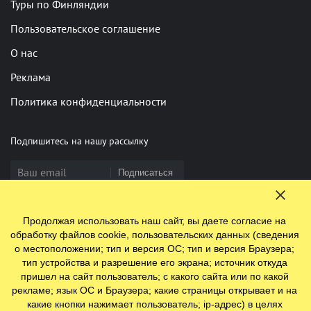
Туры по Финляндии
Пользовательское соглашение
О нас
Реклама
Политика конфиденциальности
Подпишитесь на нашу рассылку
Подписаться
Продолжая использовать наш сайт, вы даете согласие на
Нашли опечатку? Выделите фрагмент и нажмите Ctrl+Enter
обработку файлов cookie, пользовательских данных (сведения
о местоположении; тип и версия ОС; тип и версия Браузера;
тип устройства и разрешение его экрана; источник откуда
пришел на сайт пользователь; с какого сайта или по какой
© 2009-2026 ООО "Ефинланд.ру". ОГРН 1197847110438.
рекламе; язык ОС и Браузера; какие страницы открывает и на
Юр. адрес: 196084, г. Санкт-Петербург, ул. Цветочная, д. 16,
какие кнопки нажимает пользователь; ip-адрес) в целях