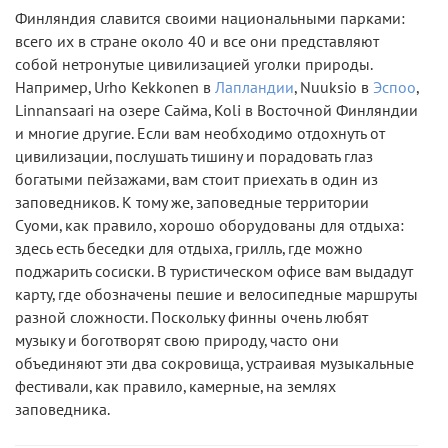
Финляндия славится своими национальными парками:
всего их в стране около 40 и все они представляют
собой нетронутые цивилизацией уголки природы.
Например, Urho Kekkonen в
Лапландии
, Nuuksio в
Эспоо
,
Linnansaari на озере Сайма, Koli в Восточной Финляндии
и многие другие. Если вам необходимо отдохнуть от
цивилизации, послушать тишину и порадовать глаз
богатыми пейзажами, вам стоит приехать в один из
заповедников. К тому же, заповедные территории
Суоми, как правило, хорошо оборудованы для отдыха:
здесь есть беседки для отдыха, грилль, где можно
поджарить сосиски. В туристическом офисе вам выдадут
карту, где обозначены пешие и велосипедные маршруты
разной сложности. Поскольку финны очень любят
музыку и боготворят свою природу, часто они
объединяют эти два сокровища, устраивая музыкальные
фестивали, как правило, камерные, на землях
заповедника.