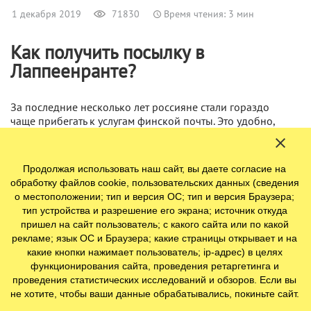
1 декабря 2019
71830
Время чтения: 3 мин
Как получить посылку в
Лаппеенранте?
За последние несколько лет россияне стали гораздо
чаще прибегать к услугам финской почты. Это удобно,
чтобы делать заказы в финских и европейских
интернет-магазинах и получать посылки с товаром в
почтовых отделениях ближайших приграничных
Продолжая использовать наш сайт, вы даете согласие на
городов, чаще всего это Лаппеенранта или Иматра. Если
обработку файлов cookie, пользовательских данных (сведения
вы имеете дело с корреспонденцией из-за рубежа, то
о местоположении; тип и версия ОС; тип и версия Браузера;
финская почта тоже может сослужить добрую службу,
тип устройства и разрешение его экрана; источник откуда
через нее вы получите письмо гораздо раньше, чем
пришел на сайт пользователь; с какого сайта или по какой
через почту России.
рекламе; язык ОС и Браузера; какие страницы открывает и на
какие кнопки нажимает пользователь; ip-адрес) в целях
функционирования сайта, проведения ретаргетинга и
проведения статистических исследований и обзоров. Если вы
не хотите, чтобы ваши данные обрабатывались, покиньте сайт.