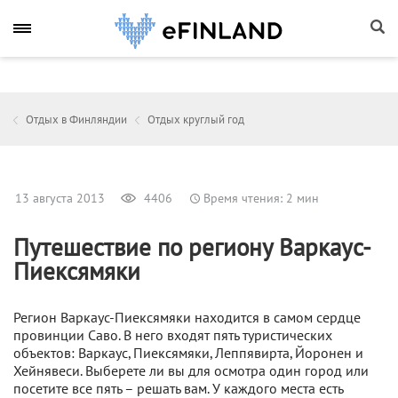
Отдых в Финляндии
Отдых круглый год
13 августа 2013
4406
Время чтения: 2 мин
Путешествие по региону Варкаус-
Пиексямяки
Регион Варкаус-Пиексямяки находится в самом сердце
провинции Саво. В него входят пять туристических
объектов: Варкаус, Пиексямяки, Леппявирта, Йоронен и
Хейнявеси. Выберете ли вы для осмотра один город или
посетите все пять – решать вам. У каждого места есть