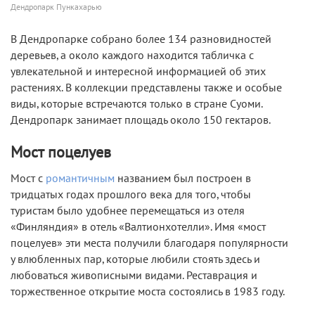
Дендропарк Пункахарью
В Дендропарке собрано более 134 разновидностей
деревьев, а около каждого находится табличка с
увлекательной и интересной информацией об этих
растениях. В коллекции представлены также и особые
виды, которые встречаются только в стране Суоми.
Дендропарк занимает площадь около 150 гектаров.
Мост поцелуев
Мост с
романтичным
названием был построен в
тридцатых годах прошлого века для того, чтобы
туристам было удобнее перемещаться из отеля
«Финляндия» в отель «Валтионхотелли». Имя «мост
поцелуев» эти места получили благодаря популярности
у влюбленных пар, которые любили стоять здесь и
любоваться живописными видами. Реставрация и
торжественное открытие моста состоялись в 1983 году.