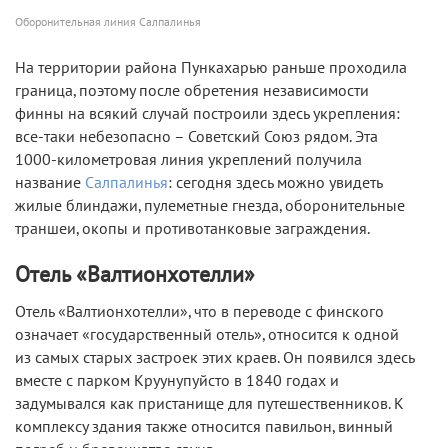
Оборонительная линия Салпалинья
На территории района Пункахарью раньше проходила
граница, поэтому после обретения независимости
финны на всякий случай построили здесь укрепления:
все-таки небезопасно – Советский Союз рядом. Эта
1000-километровая линия укреплений получила
название
Салпалинья
: сегодня здесь можно увидеть
жилые блиндажи, пулеметные гнезда, оборонительные
траншеи, окопы и противотанковые заграждения.
Отель «Валтионхотелли»
Отель «Валтионхотелли», что в переводе с финского
означает «государственный отель», относится к одной
из самых старых застроек этих краев. Он появился здесь
вместе с парком Круунупуйсто в 1840 годах и
задумывался как пристанище для путешественников. К
комплексу здания также относится павильон, винный