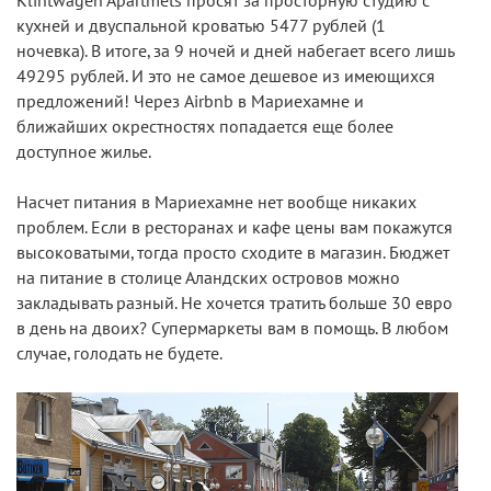
Klintwagen Apartmets просят за просторную студию с
кухней и двуспальной кроватью 5477 рублей (1
ночевка). В итоге, за 9 ночей и дней набегает всего лишь
49295 рублей. И это не самое дешевое из имеющихся
предложений! Через Airbnb в Мариехамне и
ближайших окрестностях попадается еще более
доступное жилье.
Насчет питания в Мариехамне нет вообще никаких
проблем. Если в ресторанах и кафе цены вам покажутся
высоковатыми, тогда просто сходите в магазин. Бюджет
на питание в столице Аландских островов можно
закладывать разный. Не хочется тратить больше 30 евро
в день на двоих? Супермаркеты вам в помощь. В любом
случае, голодать не будете.