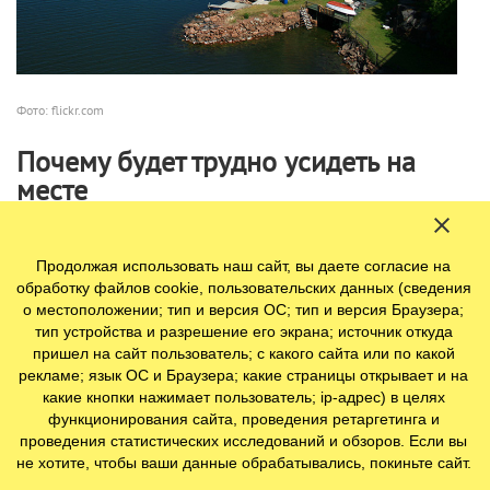
Фото: flickr.com
Почему будет трудно усидеть на
месте
Даже самый завзятый интроверт захочет погулять по
этим волшебным островам. Аланды слишком сильно
Продолжая использовать наш сайт, вы даете согласие на
манят, чтобы оставаться на одном, пусть даже очень
обработку файлов cookie, пользовательских данных (сведения
красивом месте. Как правило, приезжающие сюда
о местоположении; тип и версия ОС; тип и версия Браузера;
тип устройства и разрешение его экрана; источник откуда
туристы спешат увидеть больше.
пришел на сайт пользователь; с какого сайта или по какой
рекламе; язык ОС и Браузера; какие страницы открывает и на
Почти в любую погоду есть желающие посетить остров
какие кнопки нажимает пользователь; ip-адрес) в целях
Чёкар. Суровая природа, необычный ландшафт, остатки
функционирования сайта, проведения ретаргетинга и
францисканского монастыря XV века и древнее
проведения статистических исследований и обзоров. Если вы
поселение бронзового века – все очень интересно.
не хотите, чтобы ваши данные обрабатывались, покиньте сайт.