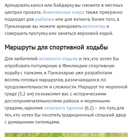
Арендовать каноэ или байдарку вы сможете в местных
центрах проката.
Живописные озера
также прекрасно
подходят для
рыбалки
или для яхтинга. Более того, в
Пункахарью вы можете арендовать
велосипед
и
совершить прогулку или заняться верховой ездой.
Маршруты для спортивной ходьбы
Для любителей
активного отдыха
и тех, кто хотел бы
опробовать популярную в Финляндии спортивную
ходьбу с палками, в Пункахарью уже разработали
восемь готовых маршрутов, различающихся по
продолжительности и сложности. Маршрут по моренной
гряде (3,2 км) познакомит вас с историческими
достопримечательностями района и моренными
грядами, идиллия
сельского туризма
(6,2) – это путь для
тех, кто хотел бы посетить традиционный сельский двор
с домашними питомцами.