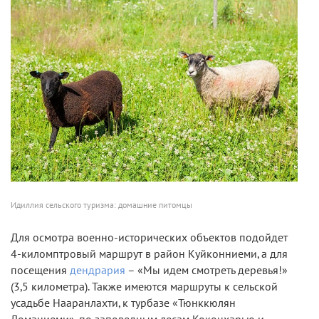
Идиллия сельского туризма: домашние питомцы
Для осмотра военно-исторических объектов подойдет
4-киломптровый маршрут в район Куйконниеми, а для
посещения
дендрария
– «Мы идем смотреть деревья!»
(3,5 километра). Также имеются маршруты к сельской
усадьбе Нааранлахти, к турбазе «Тюнккюлян