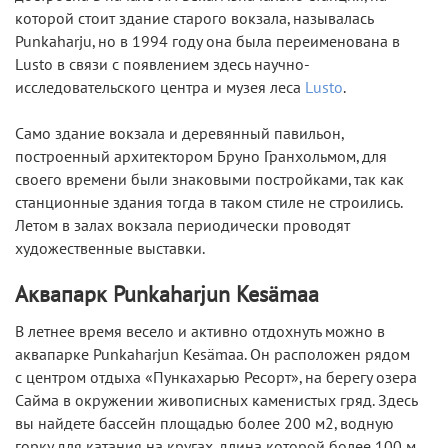
которой стоит здание старого вокзала, называлась
Punkaharju, но в 1994 году она была переименована в
Lusto в связи с появлением здесь научно-
исследовательского центра и музея леса
Lusto
.
Само здание вокзала и деревянный павильон,
построенный архитектором Бруно Гранхольмом, для
своего времени были знаковыми постройками, так как
станционные здания тогда в таком стиле не строились.
Летом в залах вокзала периодически проводят
художественные выставки.
Аквапарк Punkaharjun Kesämaa
В летнее время весело и активно отдохнуть можно в
аквапарке Punkaharjun Kesämaa. Он расположен рядом
с центром отдыха «Пункахарью Ресорт», на берегу озера
Сайма в окружении живописных каменистых гряд. Здесь
вы найдете бассейн площадью более 200 м2, водную
горку для катания на кругах, длина которой более 100 м,