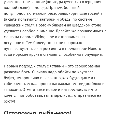
увлекательное занятие (после, разумеется, созерцания
водной глади) – это еда. Причем, большей
популярностью, нежели рестораны, кормящие гостей a
la carte, пользуются завтраки и обеды по системе
«шведский стол». Поэтому блюдам на шведском столе
уделяется особое внимание. Давайте же познакомимся с
меню на пароме Viking Line и отправимся на
дегустацию. Тем более, что на этих паромах
путешествуют тысячи россиян, а в преддверие Нового
года морские круизы становятся особенно популярны.
Первый подход к столу с яствами – это своеобразная
разведка боем. Сначала надо обойти по кругу весь
буфет, неторопливо и вальяжно, как будто даже и не
собираетесь есть, а просто наслаждаетесь видом блюд и
запахами. Отметить все новое и интересное, все, что
хочется попробовать, взять тарелку и… отправиться на
охоту!
Осторожно, рыба-мясо!