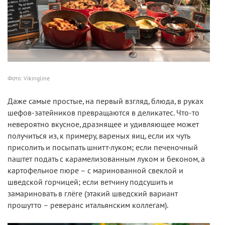
Фото: Vikingline
Даже самые простые, на первый взгляд, блюда, в руках
шефов-затейников превращаются в деликатес. Что-то
невероятно вкусное, дразнящее и удивляющее может
получиться из, к примеру, вареных яиц, если их чуть
присолить и посыпать шнитт-луком; если печеночный
паштет подать с карамелизованным луком и беконом, а
картофельное пюре – с маринованной свеклой и
шведской горчицей; если ветчину подсушить и
замариновать в глёге (этакий шведский вариант
прошутто – реверанс итальянским коллегам).