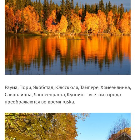
Раума, Пори, Якобстад, Ювяскюля, Тампере, Хямеэнлинна,
Савонлинна, Лаппеенранта, Куопио – все эти города
преображаются во время ruska.