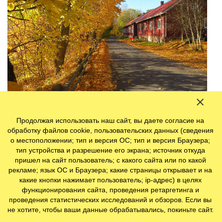
Продолжая использовать наш сайт, вы даете согласие на
Южные регионы страны сочетают в себе прекрасные
обработку файлов cookie, пользовательских данных (сведения
природные пейзажи и городские богатства.
о местоположении; тип и версия ОС; тип и версия Браузера;
тип устройства и разрешение его экрана; источник откуда
пришел на сайт пользователь; с какого сайта или по какой
Взять хотя бы знаменитый Порвоо. Город буквально
рекламе; язык ОС и Браузера; какие страницы открывает и на
завораживает своей уютной красотой.
какие кнопки нажимает пользователь; ip-адрес) в целях
функционирования сайта, проведения ретаргетинга и
проведения статистических исследований и обзоров. Если вы
не хотите, чтобы ваши данные обрабатывались, покиньте сайт.