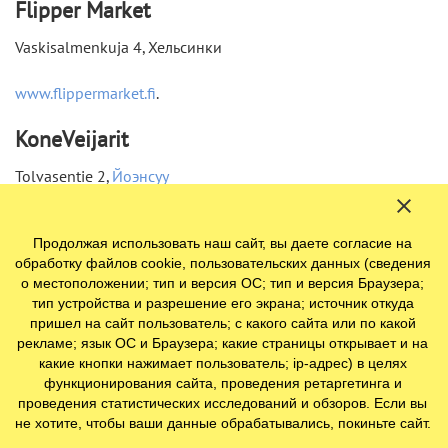
Flipper Market
Vaskisalmenkuja 4, Хельсинки
www.flippermarket.fi
.
KoneVeijarit
Tolvasentie 2,
Йоэнсуу
www.koneveijarit.fi
.
Продолжая использовать наш сайт, вы даете согласие на
обработку файлов cookie, пользовательских данных (сведения
Venemyynti Kari Kymäläinen
о местоположении; тип и версия ОС; тип и версия Браузера;
тип устройства и разрешение его экрана; источник откуда
Teollisuustie 28, Оривеси
пришел на сайт пользователь; с какого сайта или по какой
рекламе; язык ОС и Браузера; какие страницы открывает и на
www.venemyynti.net
.
какие кнопки нажимает пользователь; ip-адрес) в целях
функционирования сайта, проведения ретаргетинга и
E3-Marin
проведения статистических исследований и обзоров. Если вы
не хотите, чтобы ваши данные обрабатывались, покиньте сайт.
Ratsumestarinkatu 6,
Порвоо