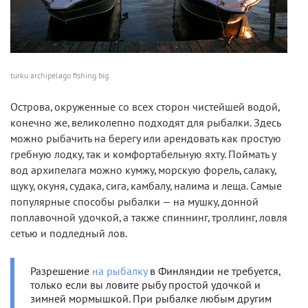
turku archipelago fishing big
Острова, окруженные со всех сторон чистейшей водой,
конечно же, великолепно подходят для рыбалки. Здесь
можно рыбачить на берегу или арендовать как простую
гребную лодку, так и комфортабельную яхту. Поймать у
вод архипелага можно кумжу, морскую форель, салаку,
щуку, окуня, судака, сига, камбалу, налима и леща. Самые
популярные способы рыбалки — на мушку, донной
поплавочной удочкой, а также спиннинг, троллинг, ловля
сетью и подледный лов.
Разрешение
на рыбалку
в Финляндии не требуется,
только если вы ловите рыбу простой удочкой и
зимней мормышкой. При рыбалке любым другим