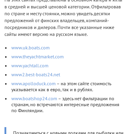
На этих сайтах представлены в основном катера и яхты
в средней и высшей ценовой категории. Отфильтровав
по стране и месту стоянки, можно увидеть десятки
предложений от финских владельцев, компаний-
посредников и дилеров. Почти все указанные ниже
сайты имеют версию на русском языке.
www.uk.boats.com
www.theyachtmarket.com
www.yachtall.com
www2.best-boats24.net
www.apolloduck.com
– на этом сайте стоимость
указывается как в евро, так и в рублях.
www.boatshop24.com
– здесь нет фильтрации по
странам, но встречаются интересные предложения
по Финляндии.
Познакомиться с новыми лодками для рыбалки или