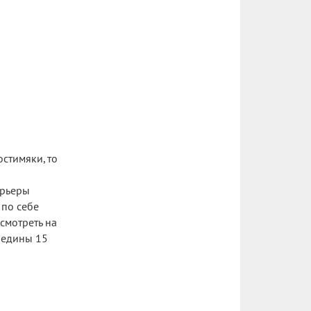
остимяки, то
ерьеры
 по себе
смотреть на
редины 15