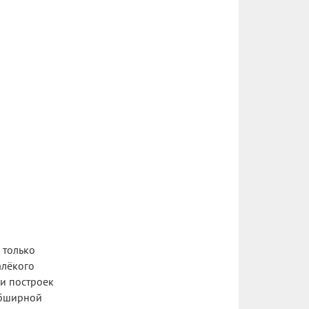
 только
алёкого
 и построек
обширной