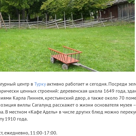
ьтурный центр в
Турку
активно работает и сегодня. Посреди зе
орически ценных строений: деревенская школа 1649 года, зда
ниями Карла Линнея, крестьянский двор, а также около 70 пом
позиция виллы Сагалунд расскажет о жизни основателя музея 
а. В местном «Кафе Адель» в числе других блюд можно переку
у 1910 года.
т, ежедневно, 11:00-17:00.