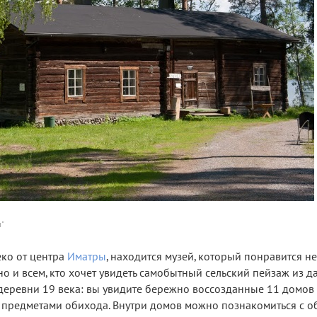
м"
еко от центра
Иматры
, находится музей, который понравится не
о и всем, кто хочет увидеть самобытный сельский пейзаж из д
 деревни 19 века: вы увидите бережно воссозданные 11 домов
 предметами обихода. Внутри домов можно познакомиться с 