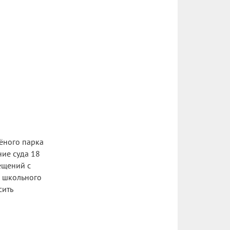
лёного парка
ние суда 18
ещений с
– школьного
сить