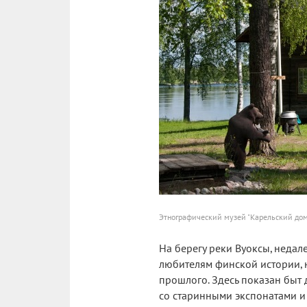
Этнографический музей "Карельский до
На берегу реки Вуоксы, недал
любителям финской истории, н
прошлого. Здесь показан быт
со старинными экспонатами и