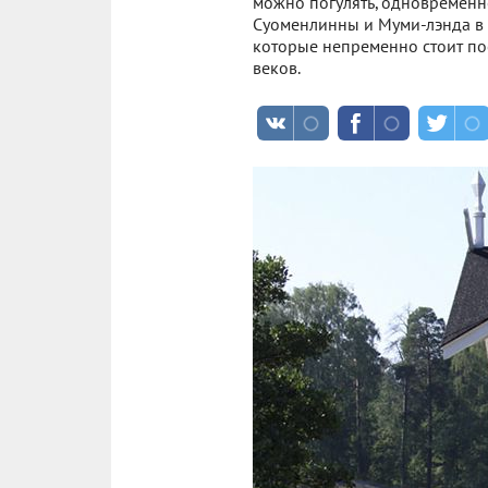
можно погулять, одновременно
Суоменлинны и Муми-лэнда в 
которые непременно стоит пос
веков.