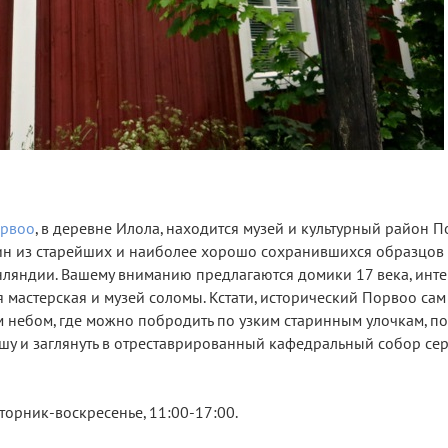
рвоо
, в деревне Илола, находится музей и культурный район П
один из старейших и наиболее хорошо сохранившихся образцов
нляндии. Вашему вниманию предлагаются домики 17 века, инт
мастерская и музей соломы. Кстати, исторический Порвоо сам
 небом, где можно побродить по узким старинным улочкам, по
ушу и заглянуть в отреставрированный кафедральный собор се
вторник-воскресенье, 11:00-17:00.