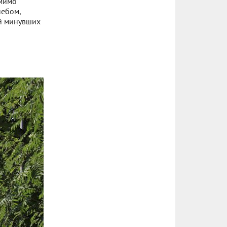
омимо
ебом,
ой минувших