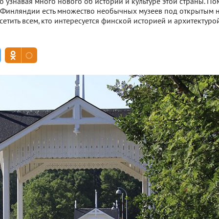
 узнавая много нового об истории и культуре этой страны. П
Финляндии есть множество необычных музеев под открытым н
етить всем, кто интересуется финской историей и архитектур