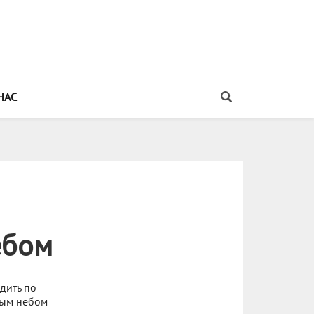
НАС
ебом
дить по
тым небом