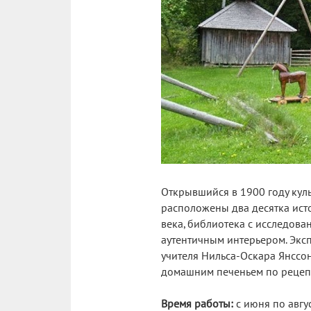
Открывшийся в 1900 году кул
расположены два десятка ист
века, библиотека с исследова
аутентичным интерьером. Экс
учителя Нильса-Оскара Янссон
домашним печеньем по рецепт
Время работы:
с июня по авгус