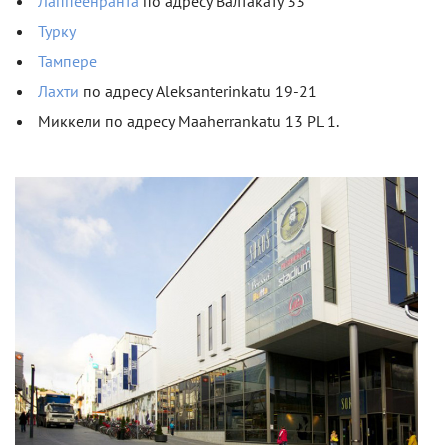
Лаппеенранта
по адресу Валтакату 33
Турку
Тампере
Лахти
по адресу Aleksanterinkatu 19-21
Миккели по адресу Maaherrankatu 13 PL 1.