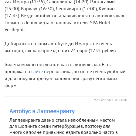
как Иматра (12:35), Савонлинна (14:20), Рантасалми
(15:00), Варкаус (16:30), Леппявирта (17:00), Куопио
(17:45). Везде автобус останавливается на автовокзалах.
Только в Леппявирта остановка у отеля SPA Hotel
Vesileppis.
Добираться на этом автобусе до Иматры не очень
выгодно, так как проезд стоит 24 евро (1752 рубля).
Билеты можно покупать в кассе автовокзала. Есть
продажа на
сайте
перевозчика, но он не очень удобный
и для покупки требует заполнения сразу нескольких
форм.
МАТЕРИАЛ ПО ТЕМЕ
Автобус в Лаппеенранту
Лаппеенранта давно стала излюбленным местом
для шопинга среди петербуржцев, поэтому для
многих вполне привычно ездить довольно часто в