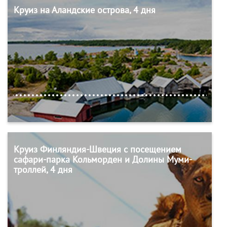
Круиз на Аландские острова, 4 дня
Круиз Финляндия-Швеция с посещением
сафари-парка Кольморден и Долины Муми-
троллей, 4 дня