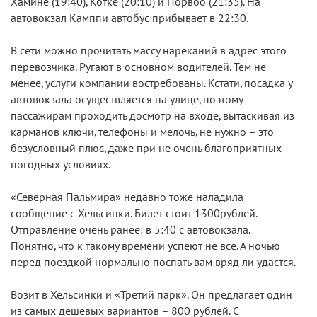
Хамине (19:40), Котке (20:10) и Порвоо (21:35). На
автовокзал Камппи автобус прибывает в 22:30.
В сети можно прочитать массу нареканий в адрес этого
перевозчика. Ругают в основном водителей. Тем не
менее, услуги компании востребованы. Кстати, посадка у
автовокзала осуществляется на улице, поэтому
пассажирам проходить досмотр на входе, вытаскивая из
карманов ключи, телефоны и мелочь, не нужно – это
безусловный плюс, даже при не очень благоприятных
погодных условиях.
«Северная Пальмира» недавно тоже наладила
сообщение с Хельсинки. Билет стоит 1300рублей.
Отправление очень ранее: в 5:40 с автовокзала.
Понятно, что к такому времени успеют не все. А ночью
перед поездкой нормально поспать вам вряд ли удастся.
Возит в Хельсинки и «Третий парк». Он предлагает один
из самых дешевых вариантов – 800 рублей. С