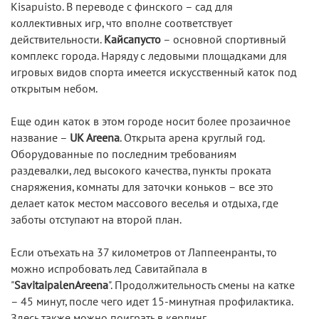
Kisapuisto. В переводе с финского – сад для
коллективных игр, что вполне соответствует
действительности.
Кайсапусто
– основной спортивный
комплекс города. Наряду с ледовыми площадками для
игровых видов спорта имеется искусственный каток под
открытым небом.
Еще один каток в этом городе носит более прозаичное
название –
UK Areena
. Открыта арена круглый год.
Оборудованные по последним требованиям
раздевалки, лед высокого качества, пункты проката
снаряжения, комнаты для заточки коньков – все это
делает каток местом массового веселья и отдыха, где
заботы отступают на второй план.
Если отъехать на 37 километров от Лаппеенранты, то
можно испробовать лед Савитайпала в
"
SavitaipalenAreena
". Продолжительность смены на катке
– 45 минут, после чего идет 15-минутная профилактика.
Здесь также можно поиграть в керлинг.