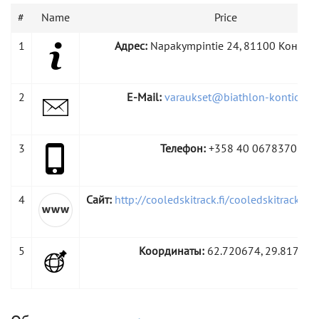
#
Name
Price
1
Адрес:
Napakympintie 24, 81100 Контио
2
E-Mail:
varaukset@biathlon-kontiolahti
3
Телефон:
+358 40 0678370
4
Сайт:
http://cooledskitrack.fi/cooledskitrack/ru
5
Координаты:
62.720674, 29.817359