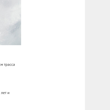
км трасса
 лет и