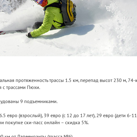
альная протяженность трассы 1.5 км, перепад высот 230 м, 74-
 с трассами Пюхи.
рудованы 9 подъемниками.
.5 евро (взрослый), 39 евро (с 12 до 17 лет), 29 евро (дети 6-11
ри покупке ски-пасс онлайн – скидка 5%.
0 км от Лапеенранты (трасса №6).