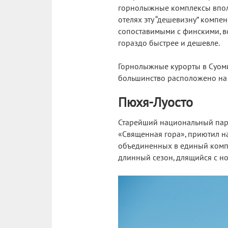
горнолыжные комплексы вполне
отелях эту “дешевизну” компе
сопоставимыми с финскими, в
гораздо быстрее и дешевле.
Горнолыжные курорты в Суоми 
большинство расположено на с
Пюхя-Луосто
Старейший национальный парк
«Священная гора», приютил на
объединенных в единый компл
длинный сезон, длящийся с но