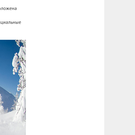
положена
пециальные