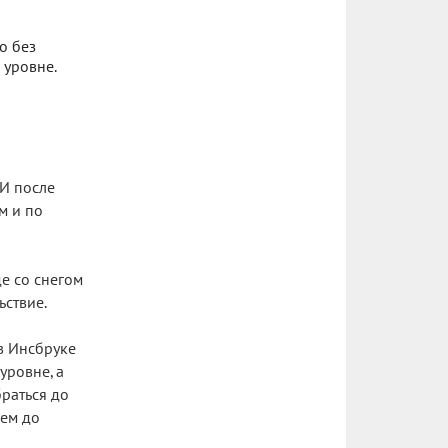
о без
 уровне.
 И после
м и по
е со снегом
ьствие.
в Инсбруке
уровне, а
раться до
чем до