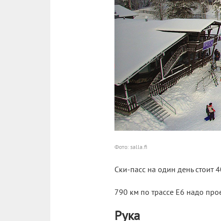
Фото: salla.fi
Ски-пасс на один день стоит 40
790 км по трассе Е6 надо прое
Рука