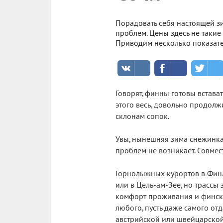
Порадовать себя настоящей з
проблем. Цены здесь не такие 
Приводим несколько показат
Говорят, финны готовы встава
этого весь, довольно продол
склонам сопок.
Увы, нынешняя зима снежинкам
проблем не возникает. Совмес
Горнолыжных курортов в Финля
или в Цель-ам-Зее, но трассы 
комфорт проживания и финско
любого, пусть даже самого о
австрийской или швейцарской 