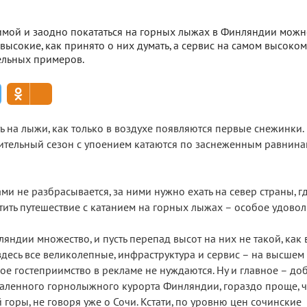
имой и заодно покататься на горных лыжах в Финляндии можн
высокие, как принято о них думать, а сервис на самом высоком
ельных примеров.
ть на лыжи, как только в воздухе появляются первые снежинки.
жительный сезон с упоением катаются по заснеженным равнина
и не разбрасывается, за ними нужно ехать на север страны, гд
тить путешествие с катанием на горных лыжах – особое удовол
ндии множество, и пусть перепад высот на них не такой, как 
здесь все великолепные, инфраструктура и сервис – на высшем 
е гостеприимство в рекламе не нуждаются. Ну и главное – доб
тдаленного горнолыжного курорта Финляндии, гораздо проще, 
горы, не говоря уже о Сочи. Кстати, по уровню цен сочинские