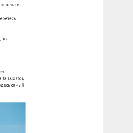
но цена в
я
еретесь
, но
ет
Ja Luosto),
здесь самый