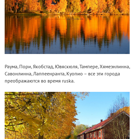
Раума, Пори, Якобстад, Ювяскюля, Тампере, Хямеэнлинна,
Савонлинна, Лаппеенранта, Куопио – все эти города
преображаются во время ruska.