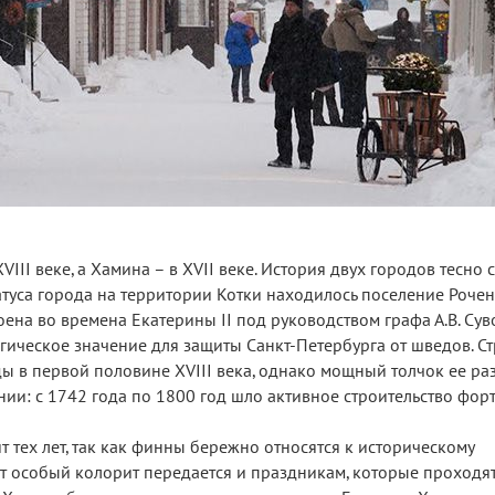
VIII веке, а Хамина – в XVII веке. История двух городов тесно 
атуса города на территории Котки находилось поселение Роче
оена во времена Екатерины II под руководством графа А.В. Сув
гическое значение для защиты Санкт‑Петербурга от шведов. С
ы в первой половине XVIII века, однако мощный толчок ее ра
ии: с 1742 года по 1800 год шло активное строительство форт
 тех лет, так как финны бережно относятся к историческому
т особый колорит передается и праздникам, которые проходят