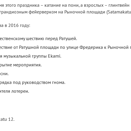
я этого праздника – катание на пони, а взрослых – глинтвейн
грандиозным фейерверком на Рыночной площади (Satamakatu 
а в 2016 году:
дественскому шествию перед Ратушей.
ествие от Ратушной площади по улице Фредерика к Рыночной 
ия музыкальной группы Ekami.
крытие мероприятия.
сни.
рядка под руководством гнома.
теля лотереи.
atu 12.