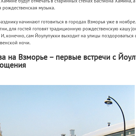
 Хамине будут отмечать в старинных стенах Бастиона Хамина, а 
я рождественская музыка.
разднику начинают готовиться в городах Взморья уже в ноябре.
гни, для гостей готовят традиционную рождественскую кашу j
 И, конечно, сам Йоулупукки выходит на улицы поздороваться 
венской ночи.
а на Взморье – первые встречи с Йоул
гощения