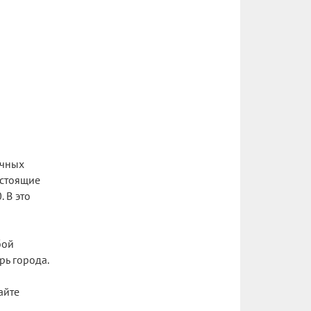
ечных
астоящие
 В это
бой
ь города.
айте