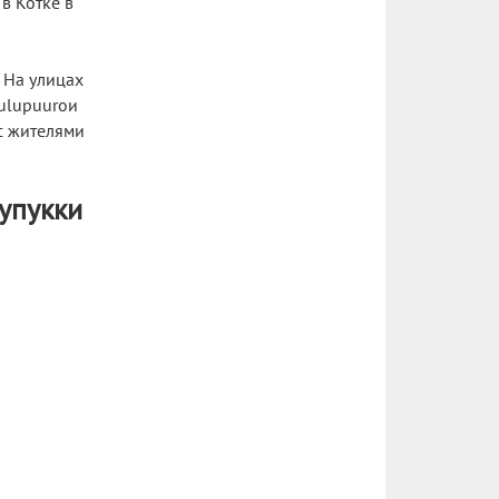
в Котке в
 На улицах
oulupuuroи
с жителями
упукки