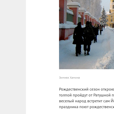
Зимняя Хамина
Рождественский сезон откроют
толпой пройдут от Ратушной п
веселый народ встретит сам Й
праздника поют рождественск