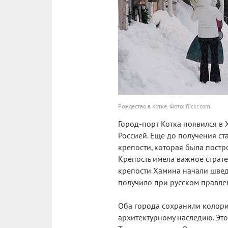
Рождество в Котке. Фото: flickr.com
Город-порт Котка появился в X
Россией. Еще до получения ст
крепости, которая была постр
Крепость имела важное страте
крепости Хамина начали швед
получило при русском правлен
Оба города сохранили колорит
архитектурному наследию. Это