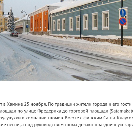
 в Хамине 25 ноября. По традиции жители города и его гости
лощади по улице Фредерика до торговой площади (Satamakatu 
оулупукки в компании гномов. Вместе с финским Санта-Клаусо
ие песни, а под руководством гнома делают праздничную заря