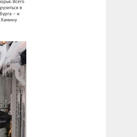
орья. Всего
рузиться в
бурга – и
и Хамину