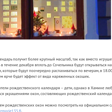
ендарь получит более крупный масштаб, так как вместо игруш
в течение декабря вплоть до Сочельника будут открываться н
, которые будут поочередно распахиваться по вечерам, в 18.00.
тем ярче будет эффект от вида наряженных окошек.
атели рождественского календаря – дети, однако в Хамине лю
я украшениями окон, составляющих рождественский календар
ием рождественских окон можно посмотреть на официальном с
zmorie135.fi
.