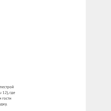
 пестрой
12), где
м гости
дку.