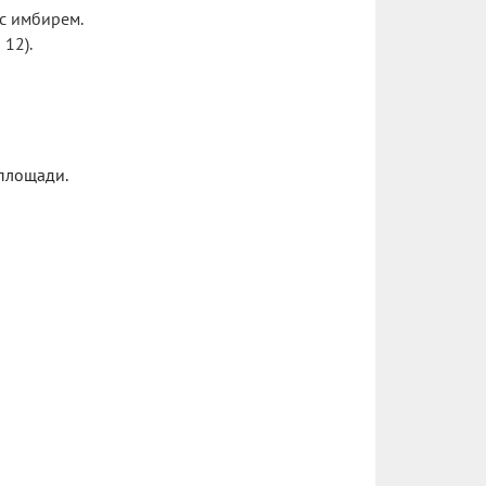
 с имбирем.
12).
площади.