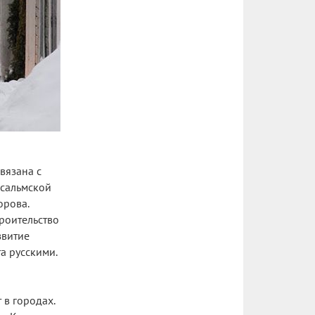
связана с
нсальмской
орова.
троительство
звитие
а русскими.
 в городах.