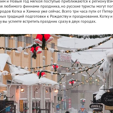
ним и Новый год мягкой поступью приближаются к региону Взм
я любимого финнами праздника, но русские туристы могут пог
одов Котка и Хамина уже сейчас. Всего три часа пути от Петер
ных традиций подготовки к Рождеству и празднования. Котку 
у вы успеете встретить праздник сразу в двух городах.