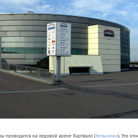
ы проводится на ледовой арене Хартвалл (
Хельсинки
). Это от