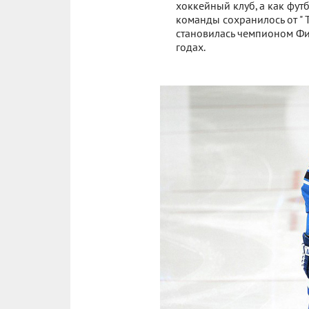
хоккейный клуб, а как фут
команды сохранилось от " T
становилась чемпионом Фин
годах.