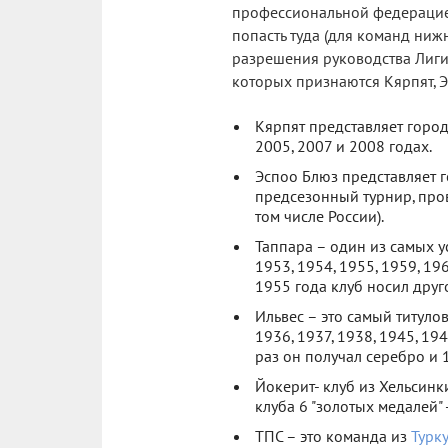
профессиональной федерацией 
попасть туда (для команд ни
разрешения руководства Лиги.
которых признаются Кярпят, Эс
Кярпят представляет город
2005, 2007 и 2008 годах.
Эспоо Блюз представляет г
предсезонный турнир, про
том числе России).
Таппара – один из самых 
1953, 1954, 1955, 1959, 196
1955 года клуб носил друг
Ильвес – это самый титуло
1936, 1937, 1938, 1945, 194
раз он получал серебро и 1
Йокерит- клуб из Хельсинк
клуба 6 "золотых медалей" -
ТПС – это команда из
Турку