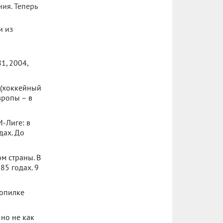
ия. Теперь
и из
1, 2004,
 (хоккейный
вропы – в
М-Лиге: в
дах. До
м страны. В
985 годах. 9
копилке
 но не как