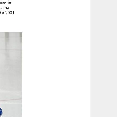
звание
манда
0 и 2001