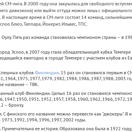
СМ-лига. В 2000 году она закрылась для свободного вступлен
жнего дивизиона) или выйти оттуда можно лишь с официального
 В настоящее время в СМ-лиге состоят 14 команд, сильнейшим
поо Блюз, Таппара, Йокерит, Ильвес, ТПС.
 Оулу. Пять раз команда становилась чемпионом страны – в 198
ород Эспоо, в 2007 году стала обладательницей кубка Темпере
водящийся ежегодно в городе Темпере с участием клубов из Е
успешных клубов
Финляндии
. 15 раз он становился первым в С
1, 1964, 1975, 1977, 1979, 1982, 1984, 1986, 1987, 1988, 2003 го
ое название – ТВК.
ванный клуб Финляндии. Целых 16 раз он становился чемпионо
6, 1947, 1950, 1951, 1952, 1957, 1958, 1960, 1962, 1966, 1972, 1
2 – бронзу.
и. С финского его название можно перевести как "джокеры". В 
 1973, 1992, 1994, 1996, 1997, 2002 годы.
. Примечательна ее история. Образована она была в 1922 году,