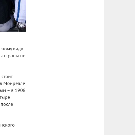
этому виду
ты страны по
 стоит
" в Монреале
ным – в 1908
етыре
 после
инского