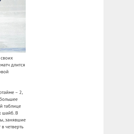
 своих
 матч длится
рвой
тайме – 2,
ибольшее
ой таблице
 шайб. В
ды, занявшие
 в четверть