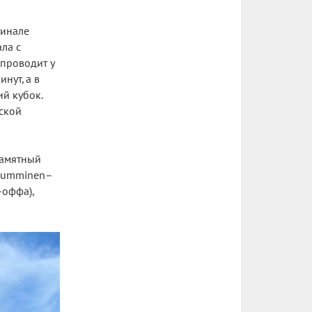
финале
ла с
 проводит у
нут, а в
й кубок.
ской
памятный
 Numminen–
-оффа),