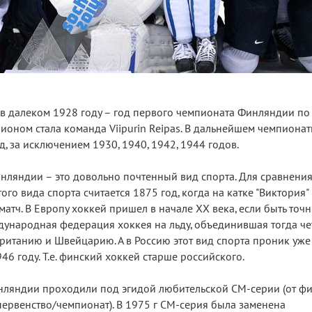
 далеком 1928 году – год первого чемпионата Финляндии по 
ионом стала команда Viipurin Reipas. В дальнейшем чемпиона
 за исключением 1930, 1940, 1942, 1944 годов.
нляндии – это довольно почтенный вид спорта. Для сравнения
того вида спорта считается 1875 год, когда на катке "Виктория
атч. В Европу хоккей пришел в начале XX века, если быть точ
ждународная федерация хоккея на льду, объединившая тогда ч
ританию и Швейцарию. А в Россию этот вид спорта проник уже
6 году. Т.е. финский хоккей старше российского.
нляндии проходили под эгидой любительской СМ-серии (от ф
ервенство/чемпионат). В 1975 г СМ-серия была заменена