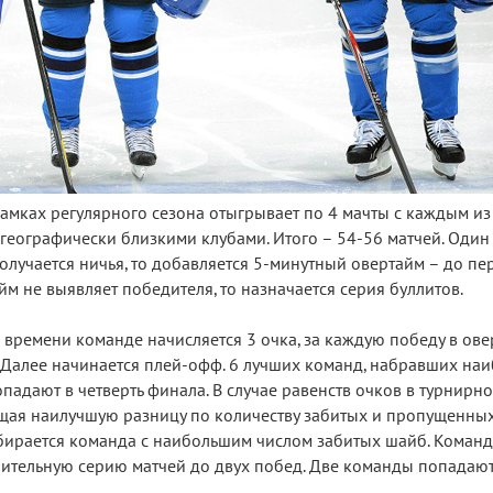
амках регулярного сезона отыгрывает по 4 мачты с каждым из
 географически близкими клубами. Итого – 54-56 матчей. Один
 получается ничья, то добавляется 5-минутный овертайм – до пе
йм не выявляет победителя, то назначается серия буллитов.
времени команде начисляется 3 очка, за каждую победу в овер
. Далее начинается плей-офф. 6 лучших команд, набравших на
опадают в четверть финала. В случае равенств очков в турнирн
щая наилучшую разницу по количеству забитых и пропущенных
выбирается команда с наибольшим числом забитых шайб. Коман
нительную серию матчей до двух побед. Две команды попадают