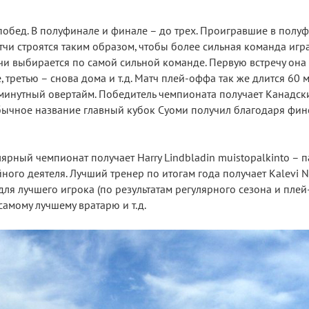
побед. В полуфинале и финале – до трех. Проигравшие в полу
тчи строятся таким образом, чтобы более сильная команда игра
чи выбирается по самой сильной команде. Первую встречу она
, третью – снова дома и т.д. Матч плей-оффа так же длится 60 ми
минутный овертайм. Победитель чемпионата получает Канадски
обычное название главный кубок Суоми получил благодаря фин
рный чемпионат получает Harry Lindbladin muistopalkinto – 
ного деятеля. Лучший тренер по итогам года получает Kalevi
для лучшего игрока (по результатам регулярного сезона и плей
самому лучшему вратарю и т.д.