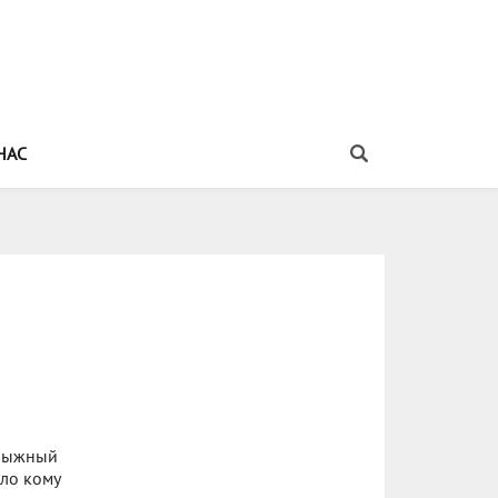
НАС
олыжный
ало кому