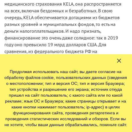
медицинского страхования KELA, она распространяется
на всех, включая бездомных и безработных. В свою
очередь, KELA обеспечивается дотациями из бюджетов
разных уровней и муниципальных фондов, то есть на
деньги налогоплательщиков. И надо признать,
финансирование это очень даже солидное: так в 2019
году оно превысило 19 млрд долларов США. Для
сравнения, из федерального бюджета РФ на
здравоохранение в 2019 году было выделено около
$10 млрд, а общий консолидированный бюджет
здравоохранения России составил 3,3 трлн рублей или
Продолжая использовать наш сайт, вы даете согласие на
обработку файлов cookie, пользовательских данных (сведения
порядка $51 млрд. Если учитывать, что население
о местоположении; тип и версия ОС; тип и версия Браузера;
Финляндии в 26 раз меньше российского, разница в
тип устройства и разрешение его экрана; источник откуда
средствах существенная.
пришел на сайт пользователь; с какого сайта или по какой
рекламе; язык ОС и Браузера; какие страницы открывает и на
Нынешняя ситуация привела к тому. что правительство
какие кнопки нажимает пользователь; ip-адрес) в целях
страны уже увеличило финансирование
функционирования сайта, проведения ретаргетинга и
проведения статистических исследований и обзоров. Если вы
здравоохранения за счет бюджета. Однако хватит или
не хотите, чтобы ваши данные обрабатывались, покиньте сайт.
нет этих средств, чтобы справиться с пандемией, сейчас